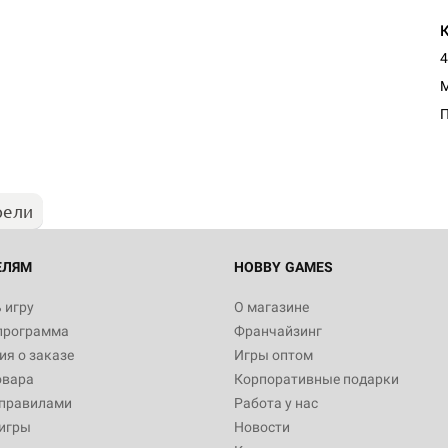
4
M
рели
ЕЛЯМ
HOBBY GAMES
 игру
О магазине
программа
Франчайзинг
я о заказе
Игры оптом
овара
Корпоративные подарки
 правилами
Работа у нас
игры
Новости