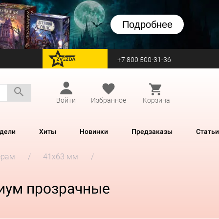
Подробнее
+7 800 500-31-36
перейти на Zvezda
Войти
Избранное
Корзина
дели
Хиты
Новинки
Предзаказы
Статьи
ерам
41x63 мм
миум прозрачные