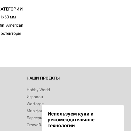
КАТЕГОРИИ
1x63 мм
ini American
Протекторы
НАШИ ПРОЕКТЫ
Hobby World
Игрокон
Warforge
Мир фантастики
Используем куки и
Берсерк
рекомендательные
CrowdRepublic
технологии