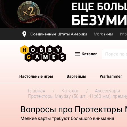
Соединённые Штаты Америки
Магазины
Игр
Каталог
Настольные игры
Варгеймы
Warhammer
Главная
Каталог
Аксессуары
Протекторы Mayday (50 шт., 41x63 мм): прем
Вопросы про Протекторы M
Мелкие карты требуют большого внимания