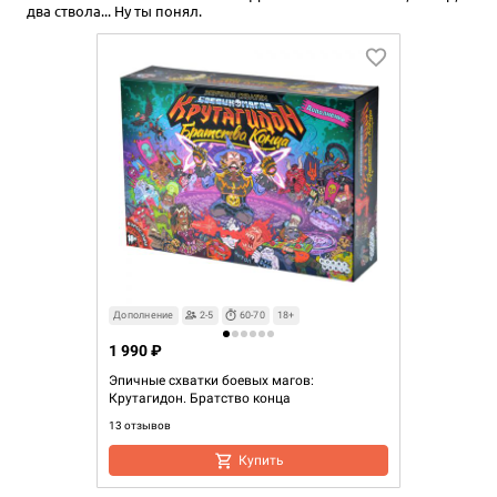
два ствола... Ну ты понял.
Дополнение
2-5
60-70
18+
1 990 ₽
Эпичные схватки боевых магов:
Крутагидон. Братство конца
13 отзывов
Купить