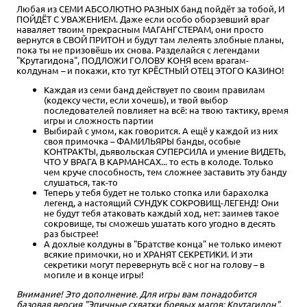
Любая из СЕМИ АБСОЛЮТНО РАЗНЫХ банд пойдёт за тобой, И
ПОЙДЁТ С УВАЖЕНИЕМ. Даже если особо оборзевший враг
наваляет твоим прекрасным МАГАНГСТЕРАМ, они просто
вернутся в СВОЙ ПРИТОН и будут там лелеять злобные планы,
пока ты не призовёшь их снова. Разделайся с легендами
"Крутагидона", ПОДЛОЖИ ГОЛОВУ КОНЯ всем врагам-
колдунам – и покажи, кто тут КРЁСТНЫЙ ОТЕЦ ЭТОГО КАЗИНО!
Каждая из семи банд действует по своим правилам
(кодексу чести, если хочешь), и твой выбор
последователей повлияет на всё: на твою тактику, время
игры и сложность партии
Выбирай с умом, как говорится. А ещё у каждой из них
своя примочка – ФАМИЛЬЯРЫ банды, особые
КОНТРАКТЫ, дьявольская СУПЕРСИЛА и умение ВИДЕТЬ,
ЧТО У ВРАГА В КАРМАНСАХ... то есть в колоде. Только
чем круче способность, тем сложнее заставить эту банду
слушаться, так-то
Теперь у тебя будет не только стопка или барахолка
легенд, а настоящий СУНДУК СОКРОВИЩ-ЛЕГЕНД! Они
не будут тебя атаковать каждый ход, нет: заимев такое
сокровище, ты сможешь ушатать кого угодно в десять
раз быстрее!
А дохлые колдуны в "Братстве конца" не только имеют
всякие примочки, но и ХРАНЯТ СЕКРЕТИКИ. И эти
секретики могут перевернуть всё с ног на голову – в
могиле и в конце игры!
Внимание! Это дополнение. Для игры вам понадобится
базовая версия "
Эпичные схватки боевых магов: Крутагидон
".