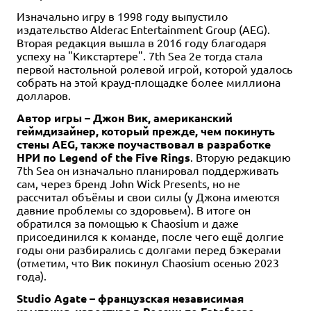
Изначально игру в 1998 году выпустило
издательство Alderac Entertainment Group (AEG).
Вторая редакция вышла в 2016 году благодаря
успеху на "Кикстартере". 7th Sea 2e тогда стала
первой настольной ролевой игрой, которой удалось
собрать на этой крауд-площадке более миллиона
долларов.
Автор игры – Джон Вик, американский
геймдизайнер, который прежде, чем покинуть
стены AEG, также поучаствовал в разработке
НРИ по Legend of the Five Rings
. Вторую редакцию
7th Sea он изначально планировал поддерживать
сам, через бренд John Wick Presents, но не
рассчитал объёмы и свои силы (у Джона имеются
давние проблемы со здоровьем). В итоге он
обратился за помощью к Chaosium и даже
присоединился к команде, после чего ещё долгие
годы они разбирались с долгами перед бэкерами
(отметим, что Вик покинул Chaosium осенью 2023
года).
Studio Agate – французская независимая