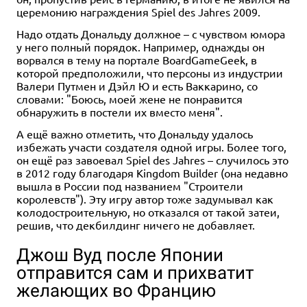
церемонию награждения Spiel des Jahres 2009.
Надо отдать Дональду должное – с чувством юмора
у него полный порядок. Например, однажды он
ворвался в тему на портале BoardGameGeek, в
которой предположили, что персоны из индустрии
Валери Путмен и Дэйл Ю и есть Ваккарино, со
словами: "Боюсь, моей жене не понравится
обнаружить в постели их вместо меня".
А ещё важно отметить, что Дональду удалось
избежать участи создателя одной игры. Более того,
он ещё раз завоевал Spiel des Jahres – случилось это
в 2012 году благодаря Kingdom Builder (она недавно
вышла в России под названием "Строители
королевств"). Эту игру автор тоже задумывал как
колодостроительную, но отказался от такой затеи,
решив, что декбилдинг ничего не добавляет.
Джош Вуд после Японии
отправится сам и прихватит
желающих во Францию