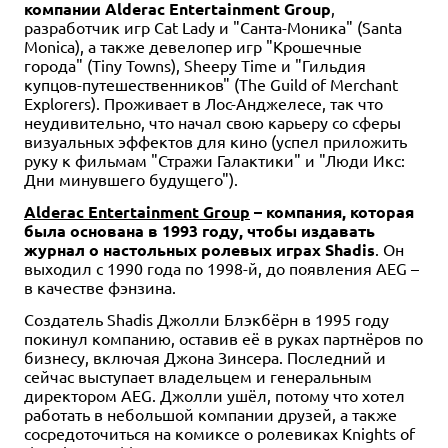
компании Alderac Entertainment Group
,
разработчик игр Cat Lady и "Санта-Моника" (Santa
Monica), а также девелопер игр "Крошечные
города" (Tiny Towns), Sheepy Time и "Гильдия
купцов-путешественников" (The Guild of Merchant
Explorers). Проживает в Лос-Анджелесе, так что
неудивительно, что начал свою карьеру со сферы
визуальных эффектов для кино (успел приложить
руку к фильмам "Стражи Галактики" и "Люди Икс:
Дни минувшего будущего").
Alderac Entertainment Group
– компания, которая
была основана в 1993 году, чтобы издавать
журнал о настольных ролевых играх Shadis
. Он
выходил с 1990 года по 1998-й, до появления AEG –
в качестве фэнзина.
Создатель Shadis Джолли Блэкбёрн в 1995 году
покинул компанию, оставив её в руках партнёров по
бизнесу, включая Джона Зинсера. Последний и
сейчас выступает владельцем и генеральным
директором AEG. Джолли ушёл, потому что хотел
работать в небольшой компании друзей, а также
сосредоточиться на комиксе о ролевиках Knights of