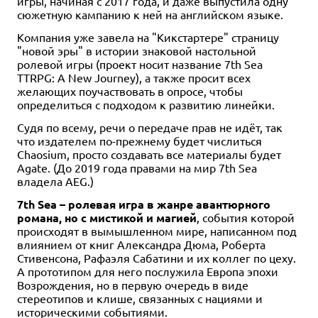
игры, начиная с 2017 года, и даже выпустила одну
сюжетную кампанию к ней на английском языке.
Компания уже завела на "Кикстартере" страницу
"новой эры" в истории знаковой настольной
ролевой игры (проект носит название 7th Sea
TTRPG: A New Journey), а также просит всех
желающих поучаствовать в опросе, чтобы
определиться с подходом к развитию линейки.
Судя по всему, речи о передаче прав не идёт, так
что издателем по-прежнему будет числиться
Chaosium, просто создавать все материалы будет
Agate. (До 2019 года правами на мир 7th Sea
владела AEG.)
7th Sea – ролевая игра в жанре авантюрного
романа, но с мистикой и магией
, события которой
происходят в вымышленном мире, написанном под
влиянием от книг Александра Дюма, Роберта
Стивенсона, Рафаэля Сабатини и их коллег по цеху.
А прототипом для него послужила Европа эпохи
Возрождения, но в первую очередь в виде
стереотипов и клише, связанных с нациями и
историческими событиями.