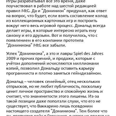
Игры разрабатывал всё это время, даже
поучаствовал в работе над шестой редакцией
правил MtG. Да и "Доминион" придумал, как ответ
на вопрос, что будет, если взять составление колод
из коллекционных карточных игр и построить
вокруг него весь игровой процесс. Дональд всегда
делает игры, в которые интересно играть ему
самому и его друзьям. Вот и получилось, что с
появлением в его компании прототипа
"Доминиона" MtG все забыли.
Успех "Доминиона", а это и лавры Spiel des Jahres
2009 и прочих премий, и продажи, которые с
учётом дополнений исчисляются миллионами
копий, позволил Дональду оставить карьеру
программиста и плотно заняться геймдизайном.
Дональд – человек семейный, отец нескольких
отпрысков, но не любит публичность, поскольку
ценит личное пространство и спокойную жизнь и
считает, что знаменитости этого лишены. Из-за
такой позиции даже поползли слухи, что его не
существует, что Ваккарино лишь псевдоним
настоящего создателя "Доминиона". Тем более что
он, пропустив рейс в Германию, в итоге не явился на