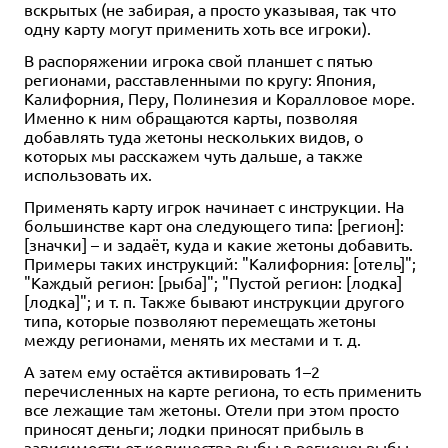
вскрытых (не забирая, а просто указывая, так что
одну карту могут применить хоть все игроки).
В распоряжении игрока свой планшет с пятью
регионами, расставленными по кругу: Япония,
Калифорния, Перу, Полинезия и Коралловое море.
Именно к ним обращаются карты, позволяя
добавлять туда жетоны нескольких видов, о
которых мы расскажем чуть дальше, а также
использовать их.
Применять карту игрок начинает с инструкции. На
большинстве карт она следующего типа: [регион]:
[значки] – и задаёт, куда и какие жетоны добавить.
Примеры таких инструкций: "Калифорния: [отель]";
"Каждый регион: [рыба]"; "Пустой регион: [лодка]
[лодка]"; и т. п. Также бывают инструкции другого
типа, которые позволяют перемещать жетоны
между регионами, менять их местами и т. д.
А затем ему остаётся активировать 1–2
перечисленных на карте региона, то есть применить
все лежащие там жетоны. Отели при этом просто
приносят деньги; лодки приносят прибыль в
зависимости от количества рыбы в регионе; рыбы