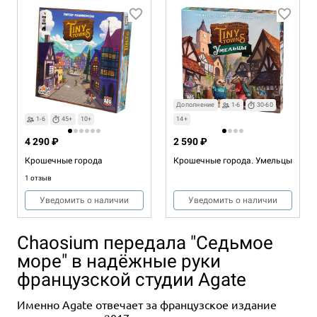
Дополнение
1-6
30-60
1-6
45+
10+
14+
4 290 ₽
2 590 ₽
Крошечные города
Крошечные города. Умельцы
1 отзыв
Уведомить о наличии
Уведомить о наличии
Chaosium передала "Седьмое
море" в надёжные руки
французской студии Agate
Именно Agate отвечает за французское издание