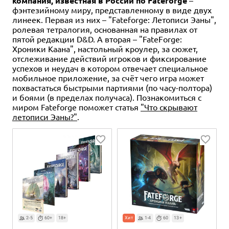
компания, известная в России по Fateforge
–
фэнтезийному миру, представленному в виде двух
линеек. Первая из них – "Fateforge: Летописи Эаны",
ролевая тетралогия, основанная на правилах от
пятой редакции D&D. А вторая – "FateForge:
Хроники Каана", настольный кроулер, за сюжет,
отслеживание действий игроков и фиксирование
успехов и неудач в котором отвечает специальное
мобильное приложение, за счёт чего игра может
похвастаться быстрыми партиями (по часу-полтора)
и боями (в пределах получаса). Познакомиться с
миром Fateforge поможет статья
"Что скрывают
летописи Эаны?"
.
2-5
60+
18+
Хит
1-4
60
13+