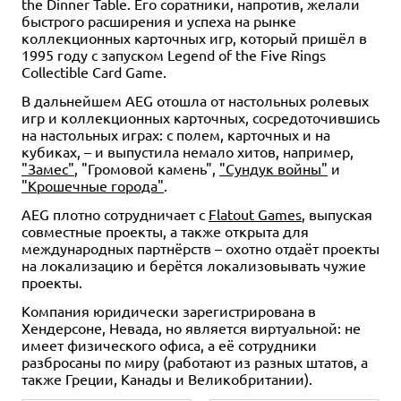
the Dinner Table. Его соратники, напротив, желали
быстрого расширения и успеха на рынке
коллекционных карточных игр, который пришёл в
1995 году с запуском Legend of the Five Rings
Collectible Card Game.
В дальнейшем AEG отошла от настольных ролевых
игр и коллекционных карточных, сосредоточившись
на настольных играх: с полем, карточных и на
кубиках, – и выпустила немало хитов, например,
"Замес"
, "Громовой камень",
"Сундук войны"
и
"Крошечные города"
.
AEG плотно сотрудничает с
Flatout Games
, выпуская
совместные проекты, а также открыта для
международных партнёрств – охотно отдаёт проекты
на локализацию и берётся локализовывать чужие
проекты.
Компания юридически зарегистрирована в
Хендерсоне, Невада, но является виртуальной: не
имеет физического офиса, а её сотрудники
разбросаны по миру (работают из разных штатов, а
также Греции, Канады и Великобритании).