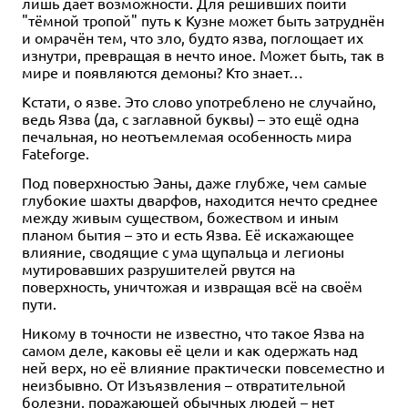
лишь даёт возможности. Для решивших пойти
"тёмной тропой" путь к Кузне может быть затруднён
и омрачён тем, что зло, будто язва, поглощает их
изнутри, превращая в нечто иное. Может быть, так в
мире и появляются демоны? Кто знает…
Кстати, о язве. Это слово употреблено не случайно,
ведь Язва (да, с заглавной буквы) – это ещё одна
печальная, но неотъемлемая особенность мира
Fateforge.
Под поверхностью Эаны, даже глубже, чем самые
глубокие шахты дварфов, находится нечто среднее
между живым существом, божеством и иным
планом бытия – это и есть Язва. Её искажающее
влияние, сводящие с ума щупальца и легионы
мутировавших разрушителей рвутся на
поверхность, уничтожая и извращая всё на своём
пути.
Никому в точности не известно, что такое Язва на
самом деле, каковы её цели и как одержать над
ней верх, но её влияние практически повсеместно и
неизбывно. От Изъязвления – отвратительной
болезни, поражающей обычных людей – нет