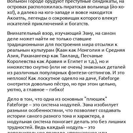
Вольном Городе орудуют преступные синдикаты, на
островах расположилась пиратская вольница (йо-хо-
хо!), а далеко на юго-западе и вовсе находится
Акоатль, легенды о сокровищах которого влекут
искателей приключений и богатств.
Внимательный взор, изучающий Эану, на самом
деле может найти не только ставшие
традиционными для построения мира отсылки к
реальным культурам (Каан как Монголия и Средняя
Азия, Рахамангекр как Таиланд, Песчаные
Королевства как Аравия и Египет и т.д.), но и
множество смутно (или не очень) знакомых деталей
из различных популярных фэнтези-сеттингов. И это
неплохо! Как лоскутное одеяло на даче, Fateforge
смотрится довольно пёстро, но при этом цельно,
уютно, а главное – гибко!
Дело в том, что одна из основных "плюшек"
Fateforge – это система модулей. Эана изобилует
разными особенностями, что позволяет создавать
истории самого разного тона и характера, а
модульная система помогает делать это без лишних
трудностей. Ведь каждый модуль – это
дополнительное правило, упрощающее или