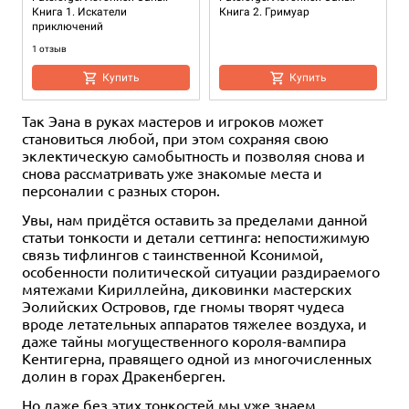
Книга 1. Искатели
Книга 2. Гримуар
приключений
1 отзыв
Купить
Купить
Так Эана в руках мастеров и игроков может
становиться любой, при этом сохраняя свою
эклектическую самобытность и позволяя снова и
снова рассматривать уже знакомые места и
персоналии с разных сторон.
Увы, нам придётся оставить за пределами данной
статьи тонкости и детали сеттинга: непостижимую
связь тифлингов с таинственной Ксонимой,
Дополнение
16+
особенности политической ситуации раздираемого
мятежами Кириллейна, диковинки мастерских
999 ₽
Эолийских Островов, где гномы творят чудеса
Fateforge: Летописи Эаны.
вроде летательных аппаратов тяжелее воздуха, и
Сборник приключений "Среди
даже тайны могущественного короля-вампира
теней"
Кентигерна, правящего одной из многочисленных
1 отзыв
долин в горах Дракенберген.
Купить
Но даже без этих тонкостей мы уже знаем