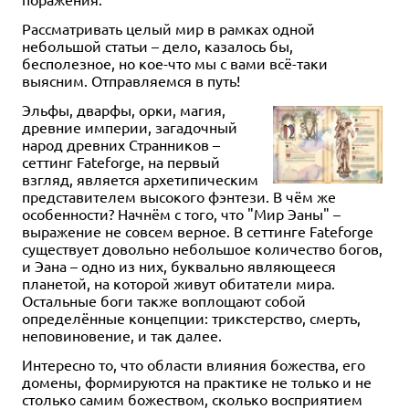
Рассматривать целый мир в рамках одной
небольшой статьи – дело, казалось бы,
бесполезное, но кое-что мы с вами всё-таки
выясним. Отправляемся в путь!
Эльфы, дварфы, орки, магия,
древние империи, загадочный
народ древних Странников –
сеттинг Fateforge, на первый
взгляд, является архетипическим
представителем высокого фэнтези. В чём же
особенности? Начнём с того, что "Мир Эаны" –
выражение не совсем верное. В сеттинге Fateforge
существует довольно небольшое количество богов,
и Эана – одно из них, буквально являющееся
планетой, на которой живут обитатели мира.
Остальные боги также воплощают собой
определённые концепции: трикстерство, смерть,
неповиновение, и так далее.
Интересно то, что области влияния божества, его
домены, формируются на практике не только и не
столько самим божеством, сколько восприятием