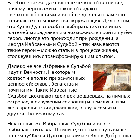
Fateforge также даёт вполне чёткое объяснение,
почему персонажи игроков обладают
сверхспособностями и вообще довольно заметно
отличаются от множества окружающих. Дело в том,
что Кузня Душ способна выбирать тех или иных
жителей мира, давая им возможность пройти путём
героя. Иногда это происходит при рождении, а
иногда Избранными Судьбой – так называются
такие герои – можно стать и в процессе жизни,
столкнувшись с трансформирующим опытом.
Далеко не все Избранные Судьбой
идут к Вечности. Некоторым
хватает и вполне приземлённых
ценностей: славы, богатства и
почитания. Такие Избранные
Судьбой доживают свой век во дворцах, на личных
островах, в окружении сокровищ и прислуги, или
же в крестьянских домишках, в кругу семьи и
друзей. Тут уж кому как.
Некоторые же Избранные Судьбой и вовсе
выбирают путь зла. Помните, что было чуть выше
по тексту? Кузня Душ не различает Зло и Добро, она