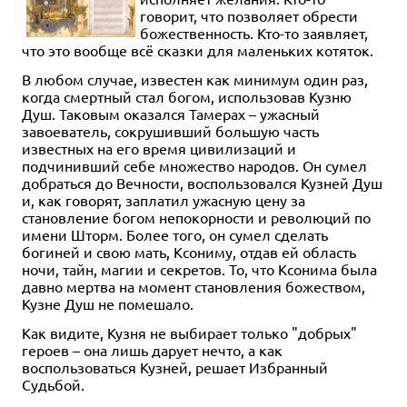
говорит, что позволяет обрести
божественность. Кто-то заявляет,
что это вообще всё сказки для маленьких котяток.
В любом случае, известен как минимум один раз,
когда смертный стал богом, использовав Кузню
Душ. Таковым оказался Тамерах – ужасный
завоеватель, сокрушивший большую часть
известных на его время цивилизаций и
подчинивший себе множество народов. Он сумел
добраться до Вечности, воспользовался Кузней Душ
и, как говорят, заплатил ужасную цену за
становление богом непокорности и революций по
имени Шторм. Более того, он сумел сделать
богиней и свою мать, Ксониму, отдав ей область
ночи, тайн, магии и секретов. То, что Ксонима была
давно мертва на момент становления божеством,
Кузне Душ не помешало.
Как видите, Кузня не выбирает только "добрых"
героев – она лишь дарует нечто, а как
воспользоваться Кузней, решает Избранный
Судьбой.