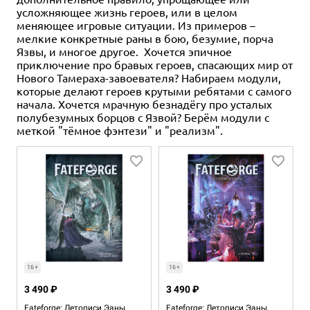
усложняющее жизнь героев, или в целом
меняющее игровые ситуации. Из примеров –
мелкие конкретные раны в бою, безумие, порча
Язвы, и многое другое. Хочется эпичное
приключение про бравых героев, спасающих мир от
Нового Тамераха-завоевателя? Набираем модули,
которые делают героев крутыми ребятами с самого
начала. Хочется мрачную безнадёгу про усталых
полубезумных борцов с Язвой? Берём модули с
меткой "тёмное фэнтези" и "реализм".
16+
16+
3 490 ₽
3 490 ₽
Fateforge: Летописи Эаны.
Fateforge: Летописи Эаны.