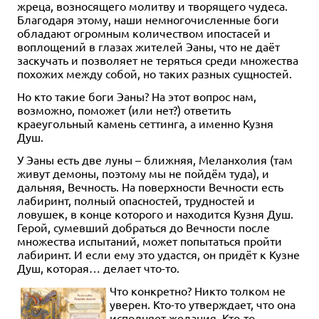
жреца, возносящего молитву и творящего чудеса.
Благодаря этому, наши немногочисленные боги
обладают огромным количеством ипостасей и
воплощений в глазах жителей Эаны, что не даёт
заскучать и позволяет не теряться среди множества
похожих между собой, но таких разных сущностей.
Но кто такие боги Эаны? На этот вопрос нам,
возможно, поможет (или нет?) ответить
краеугольный камень сеттинга, а именно Кузня
Душ.
У Эаны есть две луны – ближняя, Меланхолия (там
живут демоны, поэтому мы не пойдём туда), и
дальняя, Вечность. На поверхности Вечности есть
лабиринт, полный опасностей, трудностей и
ловушек, в конце которого и находится Кузня Душ.
Герой, сумевший добраться до Вечности после
множества испытаний, может попытаться пройти
лабиринт. И если ему это удастся, он придёт к Кузне
Душ, которая… делает что-то.
Что конкретно? Никто толком не
уверен. Кто-то утверждает, что она
исполняет желания. Кто-то