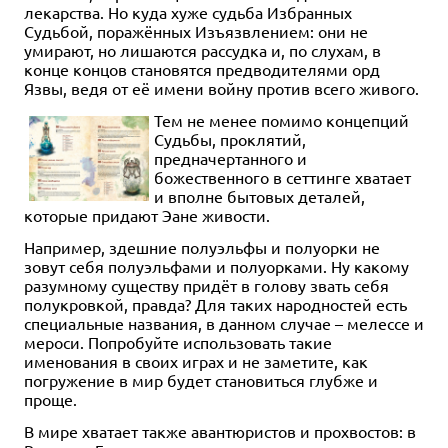
лекарства. Но куда хуже судьба Избранных
Судьбой, поражённых Изъязвлением: они не
умирают, но лишаются рассудка и, по слухам, в
конце концов становятся предводителями орд
Язвы, ведя от её имени войну против всего живого.
Тем не менее помимо концепций
Судьбы, проклятий,
предначертанного и
божественного в сеттинге хватает
и вполне бытовых деталей,
которые придают Эане живости.
Например, здешние полуэльфы и полуорки не
зовут себя полуэльфами и полуорками. Ну какому
разумному существу придёт в голову звать себя
полукровкой, правда? Для таких народностей есть
специальные названия, в данном случае – мелессе и
мероси. Попробуйте использовать такие
именования в своих играх и не заметите, как
погружение в мир будет становиться глубже и
проще.
В мире хватает также авантюристов и прохвостов: в