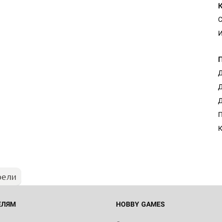
С
И
Д
Д
Д
Настольная игра Hobby Worl
П
"Мир фантастики. Спецвыпус
Стругацкие"
К
1 490
рели
Настольная игра Hobby Worl
империи: Боевая тревога
799
ЕЛЯМ
HOBBY GAMES