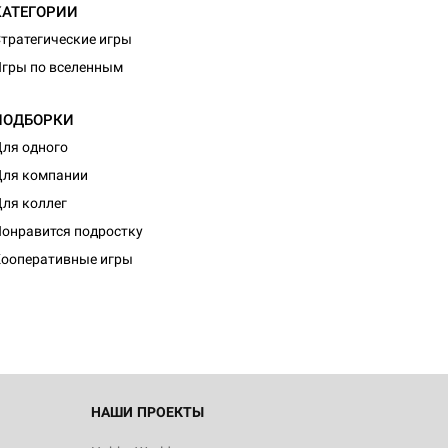
КАТЕГОРИИ
тратегические игры
гры по вселенным
ПОДБОРКИ
ля одного
ля компании
ля коллег
d Журнал
онравится подростку
к: Братья
ооперативные игры
d Звёздные
НАШИ ПРОЕКТЫ