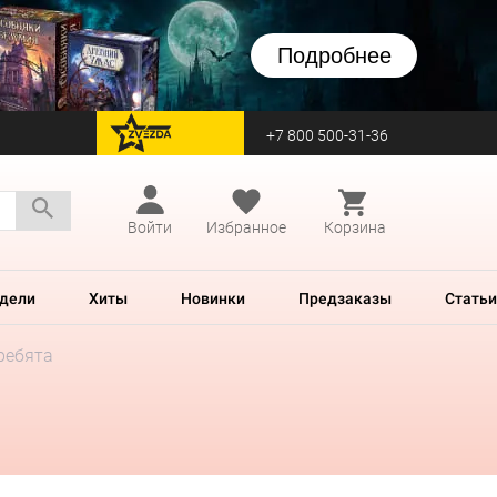
Подробнее
+7 800 500-31-36
перейти на Zvezda
Войти
Избранное
Корзина
дели
Хиты
Новинки
Предзаказы
Статьи
ребята