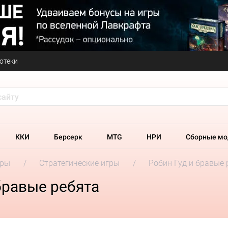
отеки
ККИ
Берсерк
MTG
НРИ
Сборные мо
гры
Стратегические игры
Робин Гуд и бравые 
бравые ребята