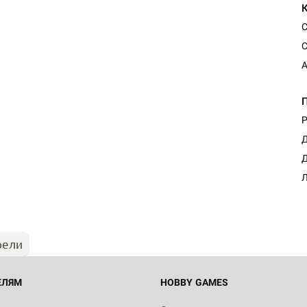
С
С
А
Р
Д
Настольная игра Hobby Worl
Д
"Мир фантастики. Спецвыпус
Стругацкие"
Л
1 490
рели
Настольная игра Hobby Worl
империи: Боевая тревога
799
ЕЛЯМ
HOBBY GAMES