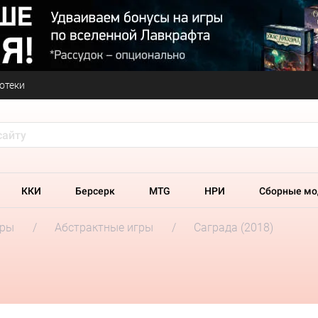
отеки
ККИ
Берсерк
MTG
НРИ
Сборные мо
гры
Абстрактные игры
Саграда (2018)