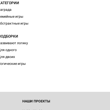
КАТЕГОРИИ
аграда
емейные игры
бстрактные игры
ПОДБОРКИ
азвивают логику
ля одного
d Журнал
ля двоих
к: Братья
огические игры
d Звёздные
НАШИ ПРОЕКТЫ