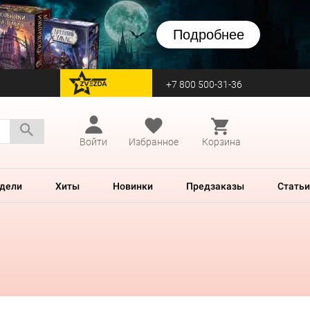
Подробнее
+7 800 500-31-36
перейти на Zvezda
Войти
Избранное
Корзина
дели
Хиты
Новинки
Предзаказы
Статьи