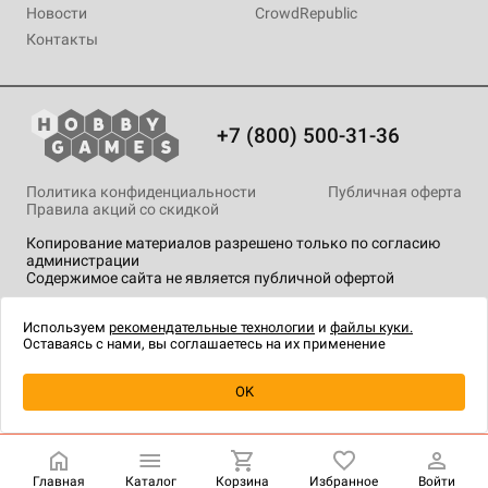
Новости
CrowdRepublic
Контакты
+7 (800) 500-31-36
Политика конфиденциальности
Публичная оферта
Правила акций со скидкой
Копирование материалов разрешено только по согласию
администрации
Содержимое сайта не является публичной офертой
На сайте Hobby Games применяются
рекомендательные
технологии
.
Используем
рекомендательные технологии
и
файлы куки.
Оставаясь с нами, вы соглашаетесь на их применение
Уведомить о наличии
OK
Главная
Каталог
Корзина
Избранное
Войти