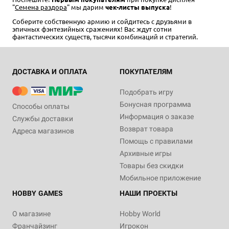
"
Семена раздора
" мы дарим
чек-листы выпуска
!
Соберите собственную армию и сойдитесь с друзьями в
эпичных фэнтезийных сражениях! Вас ждут сотни
фантастических существ, тысячи комбинаций и стратегий.
ДОСТАВКА И ОПЛАТА
ПОКУПАТЕЛЯМ
2
40-60
12+
2
40-60
12+
Подобрать игру
499 ₽
3 490 ₽
4 200 ₽
-17%
Бонусная программа
Способы оплаты
Берсерк. Семена раздора.
Берсерк. Семена раздора.
Информация о заказе
Стартовый набор "Слуги
Дисплей бустеров
Службы доставки
Тальгаты"
Возврат товара
7 отзывов
Адреса магазинов
3 отзыва
Помощь с правилами
Уведомить о наличии
Архивные игры
Купить
Товары без скидки
Мобильное приложение
HOBBY GAMES
НАШИ ПРОЕКТЫ
О магазине
Hobby World
Франчайзинг
Игрокон