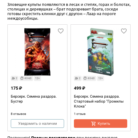
Зловещие культы появляются в лесах и степях, горах и болотах,
столицах и деревушках – брат подозревает брата, соседи
готовы скрестить клинки друг с другом – Лаар на пороге
междоусобицы.
2
40-60
12+
2
40-60
12+
175 ₽
499 ₽
Берсерк. Семена раздора.
Берсерк. Семена раздора.
Бустер
Стартовый набор "Громилы
Клока"
8 отзывов
1 отзыв
Уведомить о наличии
Купить
Поспешите!
Первым покупателям
при покупке дисплея