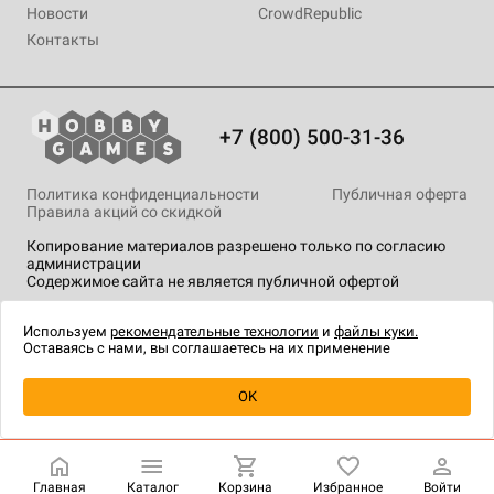
Новости
CrowdRepublic
Контакты
+7 (800) 500-31-36
Политика конфиденциальности
Публичная оферта
Правила акций со скидкой
Копирование материалов разрешено только по согласию
администрации
Содержимое сайта не является публичной офертой
На сайте Hobby Games применяются
рекомендательные
технологии
.
Используем
рекомендательные технологии
и
файлы куки.
Оставаясь с нами, вы соглашаетесь на их применение
Уведомить о наличии
OK
Главная
Каталог
Корзина
Избранное
Войти