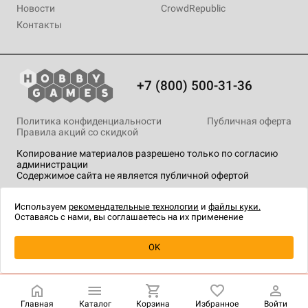
Новости
CrowdRepublic
Контакты
+7 (800) 500-31-36
Политика конфиденциальности
Публичная оферта
Правила акций со скидкой
Копирование материалов разрешено только по согласию
администрации
Содержимое сайта не является публичной офертой
На сайте Hobby Games применяются
рекомендательные
технологии
.
Используем
рекомендательные технологии
и
файлы куки.
Оставаясь с нами, вы соглашаетесь на их применение
OK
Купить
| 2 490 ₽
Главная
Каталог
Корзина
Избранное
Войти