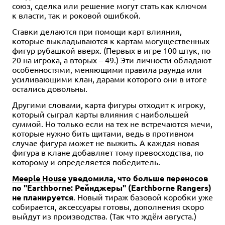
союз, сделка или решение могут стать как ключом
к власти, так и роковой ошибкой.
Ставки делаются при помощи карт влияния,
которые выкладываются к картам могущественных
фигур рубашкой вверх. (Первых в игре 100 штук, по
20 на игрока, а вторых – 49.) Эти личности обладают
особенностями, меняющими правила раунда или
усиливающими клан, дарами которого они в итоге
остались довольны.
Другими словами, карта фигуры отходит к игроку,
который сыграл карты влияния с наибольшей
суммой. Но только если на тех не встречаются мечи,
которые нужно бить щитами, ведь в противном
случае фигура может не выжить. А каждая новая
фигура в клане добавляет тому превосходства, по
которому и определяется победитель.
Meeple House
уведомила, что больше переносов
по "Earthborne: Рейнджеры" (Earthborne Rangers)
не планируется
. Новый тираж базовой коробки уже
собирается, аксессуары готовы, дополнения скоро
выйдут из производства. (Так что ждём августа.)