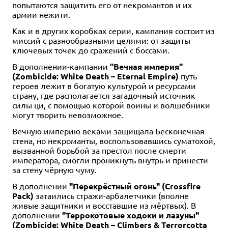
попытаются защитить его от некромантов и их
армии нежити.
Как и в других коробках серии, кампания состоит из
миссий с разнообразными целями: от защиты
ключевых точек до сражений с боссами.
В дополнении-кампании
"Вечная империя"
(Zombicide: White Death – Eternal Empire)
путь
героев лежит в богатую культурой и ресурсами
страну, где располагается загадочный источник
силы ци, с помощью которой воины и волшебники
могут творить невозможное.
Вечную империю веками защищала Бесконечная
стена, но некроманты, воспользовавшись суматохой,
вызванной борьбой за престол после смерти
императора, смогли проникнуть внутрь и принести
за стену чёрную чуму.
В дополнении
"Перекрёстный огонь" (Crossfire
Pack)
затаились стражи-арбалетчики (вполне
живые защитники и восставшие из мёртвых). В
дополнении
"Террокотовые ходоки и лазуны"
(Zombicide: White Death – Climbers & Terrorcotta