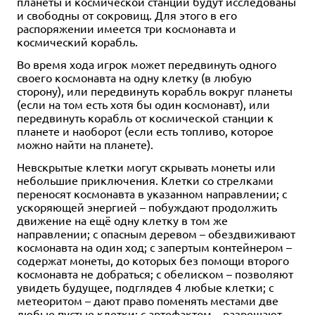
планеты и космической станции будут исследованы
и свободны от сокровищ. Для этого в его
распоряжении имеется три космонавта и
космический корабль.
Во время хода игрок может передвинуть одного
своего космонавта на одну клетку (в любую
сторону), или передвинуть корабль вокруг планеты
(если на том есть хотя бы один космонавт), или
передвинуть корабль от космической станции к
планете и наоборот (если есть топливо, которое
можно найти на планете).
Невскрытые клетки могут скрывать монеты или
небольшие приключения. Клетки со стрелками
переносят космонавта в указанном направлении; с
ускоряющей энергией – побуждают продолжить
движение на ещё одну клетку в том же
направлении; с опасным деревом – обездвиживают
космонавта на один ход; с запертым контейнером –
содержат монеты, до которых без помощи второго
космонавта не добраться; с обелиском – позволяют
увидеть будущее, подглядев 4 любые клетки; с
метеоритом – дают право поменять местами две
любые пустые клетки; с артефактом – разрешают