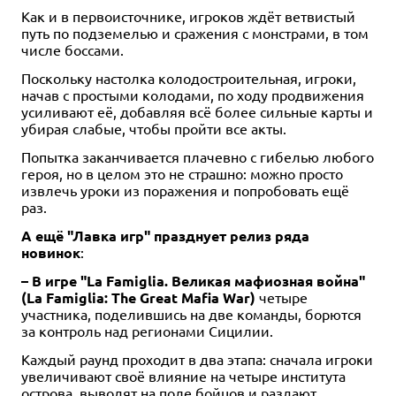
Как и в первоисточнике, игроков ждёт ветвистый
путь по подземелью и сражения с монстрами, в том
числе боссами.
Поскольку настолка колодостроительная, игроки,
начав с простыми колодами, по ходу продвижения
усиливают её, добавляя всё более сильные карты и
убирая слабые, чтобы пройти все акты.
Попытка заканчивается плачевно с гибелью любого
героя, но в целом это не страшно: можно просто
извлечь уроки из поражения и попробовать ещё
раз.
А ещё "Лавка игр" празднует релиз ряда
новинок
:
– В игре "La Famiglia. Великая мафиозная война"
(La Famiglia: The Great Mafia War)
четыре
участника, поделившись на две команды, борются
за контроль над регионами Сицилии.
Каждый раунд проходит в два этапа: сначала игроки
увеличивают своё влияние на четыре института
острова, выводят на поле бойцов и раздают