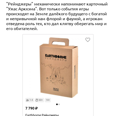
"Рейнджеры" механически напоминают карточный
"Ужас Аркхэма". Вот только события игры
происходят на Земле далёкого будущего с богатой
и непривычной нам флорой и фауной, а игрокам
отведена роль тех, кто дал клятву оберегать мир и
его обитателей.
1-4
60+
14+
7 790 ₽
Earthborne Рейнджеры