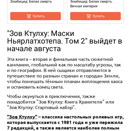
Зомбицид: Белая смерть
Зомбицид: Белая смерть.
Вечная империя
Купить
Купить
"Зов Ктулху: Маски
Ньярлатхотепа. Том 2" выйдет в
начале августа
Эта книга – вторая и финальная часть сюжетной
кампании, глобальной как по масштабу угрозы, так
и по географии. В ней сыщики отправляются в
путешествие по разным странам и городам Земли,
Дополнение
Дополнение
1-6
1-6
60+
60+
16+
16+
Дополнение
1-6
60+
16+
чтобы помешать тёмным планам воплощения хаоса
3 990 ₽
3 490 ₽
3 990 ₽
и остановить конец света.
Зомбицид: Белая смерть.
Зомбицид: Белая смерть.
Зомбицид: Белая смерть.
Чтобы окунуться в приключения, также
Перекрёстный огонь
Божественные звери
Терроркотовые ходоки и
понадобится "Зов Ктулху: Книга Хранителя" или
лазуны
"Зов Ктулху: Стартовый набор".
Купить
Купить
Купить
"Зов Ктулху"
– классика настольных ролевых игр,
которая выпускается с 1981 года и уже пережила
7 редакций, а также является наиболее полным