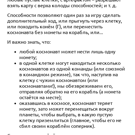
взять карту с верха колоды способностей; и т. д.
Способности позволяют один раз за игру сделать
дополнительный ход, или прыгнуть через клетку,
или походить конём (Г), или переместить
космонавта без монеты на корабль, или...
И важно знать, что:
любой космонавт может нести лишь одну
монету;
в одной клетке могут находиться несколько
космонавтов из одной команды (или союзной
в командном режиме), так что, наступив на
клетку с чужим космонавтом (или
космонавтами!), мы обезвреживаем его,
отправляя обратно на его корабль (а монета
остаётся на месте);
оказавшись в космосе, космонавт теряет
монету, зато может перемещаться вокруг
планеты, чтобы выбрать, в какую пустую
клетку приземлиться (главное, чтобы его не
сбил своим кораблём соперник).