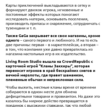
Карты приключений выкладываются в сетку и
формируют движок игрока, мгновенные и
постоянные эффекты которых помогают
исследовать материк, основывать поселения,
производить припасы и снаряжение, сотрудничать с
туземцами и т. п.
Также GaGa закрывает все свои магазины, кроме
одного
– самого первого и любимого. И на то есть
две причины: первая – в маркетплейсах, а вторая –
в том, что компания уже давно превратилась из
магазина настольных игр в их издательство.
Living Room Studio вышла на CrowdRepublic с
карточной игрой "Кланы Заккиры", которая
переносит игроков в край бескрайних снегов и
вечной мерзлоты, где правит шаманизм,
племенные обычаи и непреклонная сила
.
Чтобы выжить, местные кланы время от времени
собираются в одном месте для обмена
дефицитными товарами и провиантом. Но даже это
казалось бы мирное действо превращается в
поединок с высокими ставками, так что любой