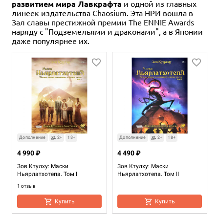
развитием мира Лавкрафта
и одной из главных
линеек издательства Chaosium. Эта НРИ вошла в
Зал славы престижной премии The ENNIE Awards
наряду с "Подземельями и драконами", а в Японии
даже популярнее их.
Дополнение
2+
18+
Дополнение
2+
18+
4 990 ₽
4 490 ₽
Зов Ктулху: Маски
Зов Ктулху: Маски
Ньярлатхотепа. Том I
Ньярлатхотепа. Том II
1 отзыв
Купить
Купить