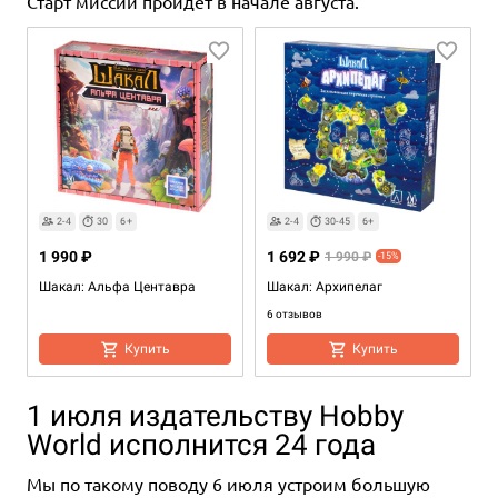
Старт миссии пройдёт в начале августа.
2-4
30
6+
2-4
30-45
6+
1 990 ₽
1 692 ₽
1 990 ₽
-15%
Шакал: Альфа Центавра
Шакал: Архипелаг
6 отзывов
Купить
Купить
1 июля издательству Hobby
World исполнится 24 года
Мы по такому поводу 6 июля устроим большую