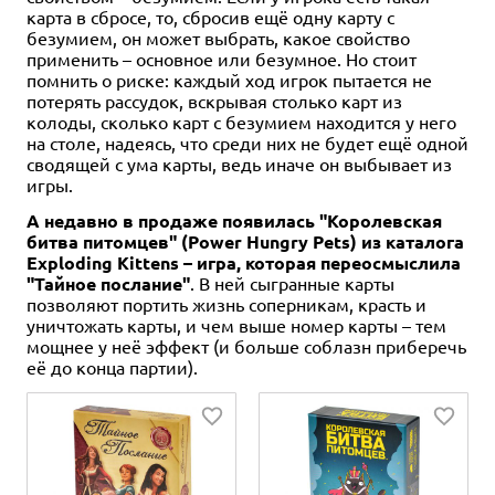
карта в сбросе, то, сбросив ещё одну карту с
безумием, он может выбрать, какое свойство
применить – основное или безумное. Но стоит
помнить о риске: каждый ход игрок пытается не
потерять рассудок, вскрывая столько карт из
колоды, сколько карт с безумием находится у него
на столе, надеясь, что среди них не будет ещё одной
сводящей с ума карты, ведь иначе он выбывает из
игры.
А недавно в продаже появилась "Королевская
битва питомцев" (Power Hungry Pets) из каталога
Exploding Kittens – игра, которая переосмыслила
"Тайное послание"
. В ней сыгранные карты
позволяют портить жизнь соперникам, красть и
уничтожать карты, и чем выше номер карты – тем
мощнее у неё эффект (и больше соблазн приберечь
её до конца партии).