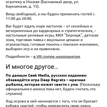
игротеку в Москве (Басманный двор, ул.
Бауманская, д. 15).
Вход свободный, а мы будем принимать гостей с
Дополнение
Дополнение
Дополнение
1-4
30-45
1-4
1-4
1-4
6+
30-45
30-45
30-45
6+
6+
6+
Дополнение
Дополнение
Дополнение
1-4
1-4
1-4
30-45
30-45
30-60
6+
6+
6+
11:00 до 20:00.
799 ₽
799 ₽
799 ₽
Цена скоро будет
799 ₽
799 ₽
390 ₽
0 ₽
Вас будет ждать море настолок – от семейных и
вечериночных до хардкорных и стратегических, –
Шакал: Архипелаг. Остров
Шакал: Архипелаг. Остров
Шакал: Архипелаг. Остров
Шакал: Архипелаг. Остров
Шакал: Архипелаг. Остров
Шакал: Архипелаг. Остров
приливов
Пятницы
Бена Ганна
Веселого Роджера
тысячи пещер
Веселого Роджера (2019)
настольные ролевые игры, ККИ "Берсерк", детская
Уведомить о наличии
зона, торговая лавка с вкусными ценами и
2 отзыва
1 отзыв
Купить
Купить
Уведомить о наличии
Купить
игромастера, готовые помочь с поиском компании,
Купить
Купить
выбором игр и их правилами.
Подробности –
в VK-группе мероприятия
.
И многое другое…
По данным Geek Media, русским изданием
обзаведётся игра Deep Regrets – мрачная
рыбалка, которая может свести с ума
. (Поскольку
официального анонса пока нет, будем считать это
слухами).
Ход игрока в ней начинается с того, что он бросает
кубики снастей, чтобы определить свою удачу.