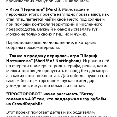
происшествия станут обычным явлением.
– Игра "Пернатые" (Perch)
. Миловидные
персонажи этого проекта наглядно показывают, как
стая птиц пытается найти своё место под солнцем
при помощи контроля территорий и численного
превосходства. Важный нюанс: выставлять тут
можно не только своих птиц, но и чужих.
Параллельно вышло дополнение, в которым
собраны промоматериалы.
– Также в продажу вернулась игра "Шериф
Ноттингема" (Sheriff of Nottingham)
. Игроки в ней
по очереди примеряют роль шерифа, решая, какие
мешки торговцев пропустить в город без досмотра,
а в каких стоит покопаться. Для победы нужно стать
самым богатым торговцем, пуская в ход дар
убеждения, искусство обмана и взятки.
"ПРОСТОРОБОТ" начал рассылать "Битву
големов v.4.0" тем, кто поддержал игру рублём
на CrowdRepublic
.
Этот проект помогает детям и их родителям
освоить основы программирования (включая циклы