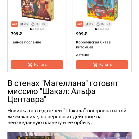
Хит
2-6
15
10+
Хит
2-6
15
7+
799 ₽
999 ₽
Тайное послание
Королевская битва
питомцев
2 отзыва
Купить
Купить
В стенах "Магеллана" готовят
миссию "Шакал: Альфа
Центавра"
Новинка от создателей "Шакала" построена на той
же механике, но переносит действие на
неизведанную планету и её орбиту.