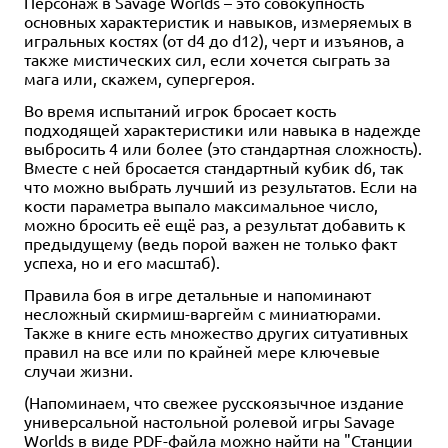
Персонаж в Savage Worlds – это совокупность
основных характеристик и навыков, измеряемых в
игральных костях (от d4 до d12), черт и изъянов, а
также мистических сил, если хочется сыграть за
мага или, скажем, супергероя.
Во время испытаний игрок бросает кость
подходящей характеристики или навыка в надежде
выбросить 4 или более (это стандартная сложность).
Вместе с ней бросается стандартный кубик d6, так
что можно выбрать лучший из результатов. Если на
кости параметра выпало максимальное число,
можно бросить её ещё раз, а результат добавить к
предыдущему (ведь порой важен не только факт
успеха, но и его масштаб).
Правила боя в игре детальные и напоминают
несложный скирмиш-варгейм с миниатюрами.
Также в книге есть множество других ситуативных
правил на все или по крайней мере ключевые
случаи жизни.
(Напоминаем, что свежее русскоязычное издание
универсальной настольной ролевой игры Savage
Worlds в виде PDF-файла можно найти на "Станции