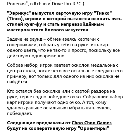
Ролевая", в Itch.io и DriveThruRPG.)
"Эврикус"
выпустил карточную игру "Тинко"
(Тinco), игроки в которой пытаются освоить пять
стилей кунг-фу и стать непревзойдённым
мастером этого боевого искусства
.
Задача на раунд – обмениваясь картами с
соперниками, собрать у себя на руке пять карт
одного цвета, что не так-то и просто, поскольку все
действуют одновременно.
Собрав набор, игрок хватает осколок медальона с
центра стола, после чего все остальные следуют его
примеру, вот только для одного из них осколка не
найдётся.
Кто остался без осколка или с картой раздора на
руке, теряет одно победное очко. Собравшие набор
карт игроки получают одно очко. А тот, кому
удалось раньше остальных набрать пять очков, –
побеждает.
Следующие предзаказы от
Choo Choo Games
будут на кооперативную игру "Ориентиры"