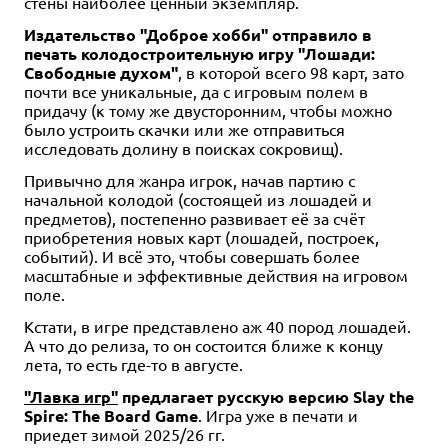
стены наиболее ценный экземпляр.
Издательство "Доброе хобби" отправило в
печать колодостроительную игру "Лошади:
Свободные духом"
, в которой всего 98 карт, зато
почти все уникальные, да с игровым полем в
придачу (к тому же двусторонним, чтобы можно
было устроить скачки или же отправиться
исследовать долину в поисках сокровищ).
Привычно для жанра игрок, начав партию с
начальной колодой (состоящей из лошадей и
предметов), постепенно развивает её за счёт
приобретения новых карт (лошадей, построек,
событий). И всё это, чтобы совершать более
масштабные и эффективные действия на игровом
поле.
Кстати, в игре представлено аж 40 пород лошадей.
А что до релиза, то он состоится ближе к концу
лета, то есть где-то в августе.
"Лавка игр"
предлагает русскую версию Slay the
Spire: The Board Game
. Игра уже в печати и
приедет зимой 2025/26 гг.