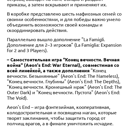
приказы, а затем вскрывают и применяют их.
В коробке представлено шесть мафиозных семей со
своими особенностями, и для победы важно умело
объединить возможности своей команды и
скоординировать действия.
Параллельно вышло дополнение "La Famigli.
Дополнение для 2–3 игроков" (La Famiglia: Expansion
for 2 and 3 Players).
– Самостоятельная игра "Конец вечности. Вечная
война" (Aeon's End: War Eternal), совместимая со
всей линейкой, а также дополнения
"Конец
вечности. Безымянные" (Aeon's End: The Nameless),
"Конец вечности. Глубины" (Aeon's End: The Depths),
"Конец вечности. Кромешный мрак" (Aeon's End: The
Outer Dark) и "Конец вечности. Пустота" (Aeon's End:
The Void).
Aeon's End – игра фэнтезийная, кооперативная,
колодостроительная и посвящена магам, которые
творят заклинания, чтобы защитить город от
полчищ врагов, а в финале уничтожить исчадие.