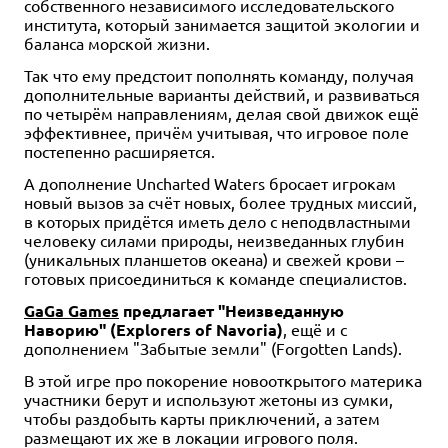
собственного независимого исследовательского
института, который занимается защитой экологии и
баланса морской жизни.
Так что ему предстоит пополнять команду, получая
дополнительные варианты действий, и развиваться
по четырём направлениям, делая свой движок ещё
эффективнее, причём учитывая, что игровое поле
постепенно расширяется.
А дополнение Uncharted Waters бросает игрокам
новый вызов за счёт новых, более трудных миссий,
в которых придётся иметь дело с неподвластными
человеку силами природы, неизведанных глубин
(уникальных планшетов океана) и свежей крови –
готовых присоединиться к команде специалистов.
GaGa Games
предлагает "Неизведанную
Наворию" (Explorers of Navoria)
, ещё и с
дополнением "Забытые земли" (Forgotten Lands).
В этой игре про покорение новооткрытого материка
участники берут и используют жетоны из сумки,
чтобы раздобыть карты приключений, а затем
размещают их же в локации игрового поля.