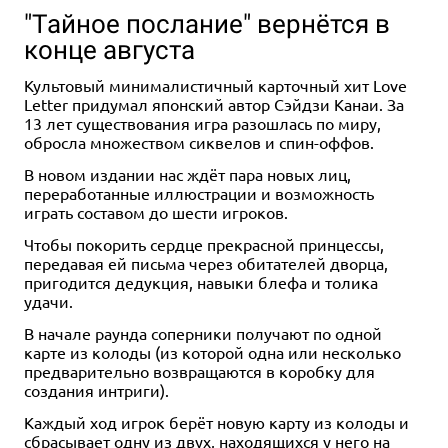
"Тайное послание" вернётся в
конце августа
Культовый минималистичный карточный хит Love
Letter придумал японский автор Сэйдзи Канаи. За
13 лет существования игра разошлась по миру,
обросла множеством сиквелов и спин-оффов.
18+
1-6
60+
18+
1-6
2-6
60+
60+
13+
16+
В новом издании нас ждёт пара новых лиц,
переработанные иллюстрации и возможность
1 990 ₽
5 990 ₽
2 990 ₽
2 990 ₽
играть составом до шести игроков.
Зов Ктулху: Маски
Зов Ктулху: Книга Хранителя.
Зов Ктулху. Стартовый набор
Зов Ктулху. Книга сыщика
Ньярлатхотепа. Набор
Юбилейное издание
Чтобы покорить сердце прекрасной принцессы,
27 отзывов
3 отзыва
Хранителя
передавая ей письма через обитателей дворца,
3 отзыва
пригодится дедукция, навыки блефа и толика
Уведомить о наличии
Уведомить о наличии
1 отзыв
Уведомить о наличии
удачи.
Уведомить о наличии
В начале раунда соперники получают по одной
карте из колоды (из которой одна или несколько
предварительно возвращаются в коробку для
создания интриги).
Каждый ход игрок берёт новую карту из колоды и
сбрасывает одну из двух, находящихся у него на