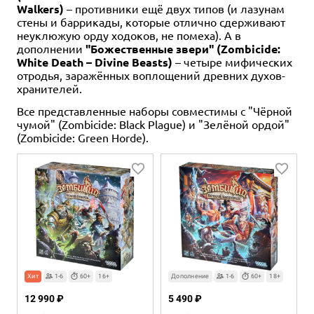
Walkers)
– противники ещё двух типов (и лазунам
стены и баррикады, которые отлично сдерживают
неуклюжую орду ходоков, не помеха). А в
дополнении
"Божественные звери" (Zombicide:
White Death – Divine Beasts)
– четыре мифических
отродья, заражённых воплощений древних духов-
хранителей.
Все представленные наборы совместимы с "Чёрной
чумой" (Zombicide: Black Plague) и "Зелёной ордой"
(Zombicide: Green Horde).
Хит
1-6
60+
16+
Дополнение
1-6
60+
18+
12 990 ₽
5 490 ₽