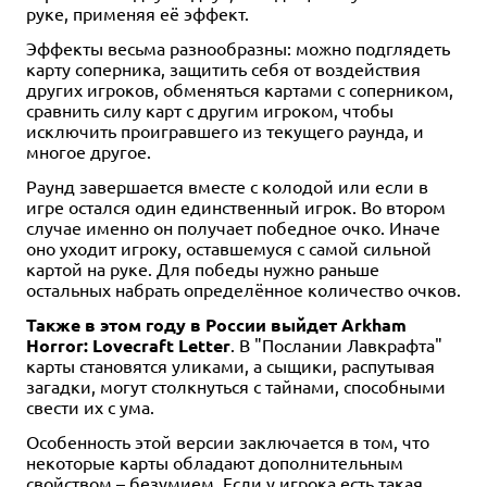
руке, применяя её эффект.
Эффекты весьма разнообразны: можно подглядеть
карту соперника, защитить себя от воздействия
других игроков, обменяться картами с соперником,
сравнить силу карт с другим игроком, чтобы
исключить проигравшего из текущего раунда, и
многое другое.
Раунд завершается вместе с колодой или если в
игре остался один единственный игрок. Во втором
случае именно он получает победное очко. Иначе
оно уходит игроку, оставшемуся с самой сильной
картой на руке. Для победы нужно раньше
остальных набрать определённое количество очков.
Также в этом году в России выйдет Arkham
Horror: Lovecraft Letter
. В "Послании Лавкрафта"
карты становятся уликами, а сыщики, распутывая
загадки, могут столкнуться с тайнами, способными
свести их с ума.
Особенность этой версии заключается в том, что
некоторые карты обладают дополнительным
свойством – безумием. Если у игрока есть такая