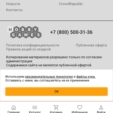
Новости
CrowdRepublic
Контакты
+7 (800) 500-31-36
Политика конфиденциальности
Публичная оферта
Правила акций со скидкой
Копирование материалов разрешено только по согласию
администрации
Содержимое сайта не является публичной офертой
На сайте Hobby Games применяются
рекомендательные
технологии
.
Используем
рекомендательные технологии
и
файлы куки.
Оставаясь с нами, вы соглашаетесь на их применение
OK
Главная
Каталог
Корзина
Избранное
Войти