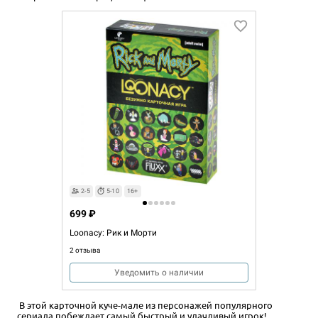
2-5
5-10
16+
699 ₽
Loonacy: Рик и Морти
2 отзыва
Уведомить о наличии
В этой карточной куче-мале из персонажей популярного
сериала побеждает самый быстрый и удачливый игрок!