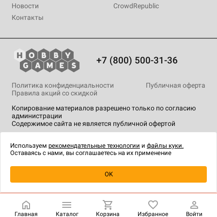
Новости
CrowdRepublic
Контакты
+7 (800) 500-31-36
Политика конфиденциальности
Публичная оферта
Правила акций со скидкой
Копирование материалов разрешено только по согласию
администрации
Содержимое сайта не является публичной офертой
На сайте Hobby Games применяются
рекомендательные
технологии
.
Используем
рекомендательные технологии
и
файлы куки.
Оставаясь с нами, вы соглашаетесь на их применение
Уведомить о наличии
OK
Главная
Каталог
Корзина
Избранное
Войти