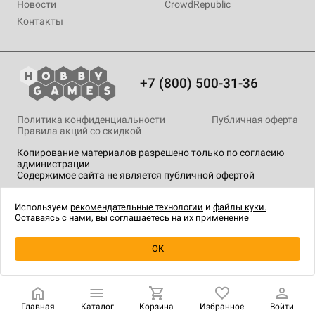
Новости
CrowdRepublic
Контакты
+7 (800) 500-31-36
Политика конфиденциальности
Публичная оферта
Правила акций со скидкой
Копирование материалов разрешено только по согласию
администрации
Содержимое сайта не является публичной офертой
На сайте Hobby Games применяются
рекомендательные
технологии
.
Используем
рекомендательные технологии
и
файлы куки.
Оставаясь с нами, вы соглашаетесь на их применение
Уведомить о наличии
OK
Главная
Каталог
Корзина
Избранное
Войти