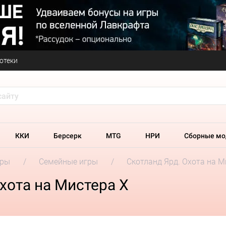
отеки
ККИ
Берсерк
MTG
НРИ
Сборные мо
гры
Семейные игры
Скотланд Ярд. Охота на М
хота на Мистера X