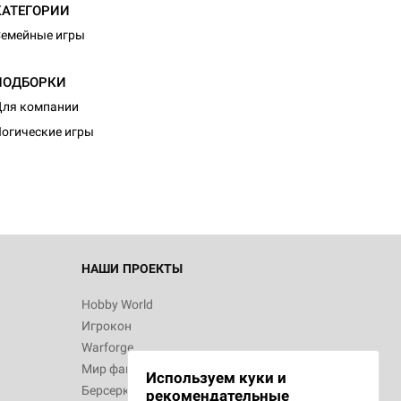
КАТЕГОРИИ
емейные игры
ПОДБОРКИ
d Монстры
ля компании
огические игры
 Зомбицид:
НАШИ ПРОЕКТЫ
Hobby World
Игрокон
d Ужас
Warforge
Мир фантастики
Используем куки и
Берсерк
рекомендательные