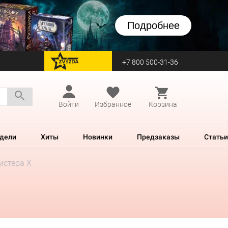
Подробнее
+7 800 500-31-36
перейти на Zvezda
Войти
Избранное
Корзина
дели
Хиты
Новинки
Предзаказы
Статьи
истера X