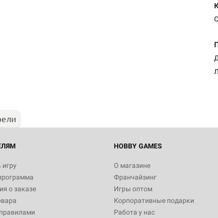
С
Настольная игра Hobby Worl
Д
Египта
Л
1 991
рели
Настольная игра Hobby World
Белая смерть
12 990
ЕЛЯМ
HOBBY GAMES
 игру
О магазине
программа
Франчайзинг
Настольная игра Hobby Worl
я о заказе
Игры оптом
Аркхэма. Карточная игра
овара
Корпоративные подарки
3 490
 правилами
Работа у нас