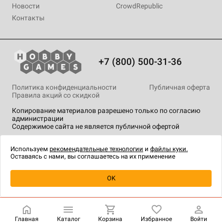
Новости
CrowdRepublic
Контакты
+7 (800) 500-31-36
Политика конфиденциальности
Публичная оферта
Правила акций со скидкой
Копирование материалов разрешено только по согласию
администрации
Содержимое сайта не является публичной офертой
На сайте Hobby Games применяются
рекомендательные
технологии
.
Используем
рекомендательные технологии
и
файлы куки.
Оставаясь с нами, вы соглашаетесь на их применение
Уведомить о наличии
OK
Главная
Каталог
Корзина
Избранное
Войти