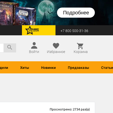
Подробнее
+7 800 500-31-36
перейти на Zvezda
Войти
Избранное
Корзина
дели
Хиты
Новинки
Предзаказы
Статьи
Просмотрено: 2734 раз(а)