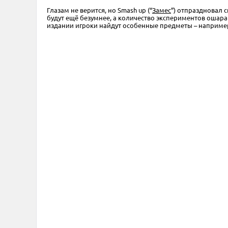
Глазам не верится, но Smash up (“
Замес
”) отпраздновал 
будут ещё безумнее, а количество экспериментов ошар
издании игроки найдут особенные предметы – например