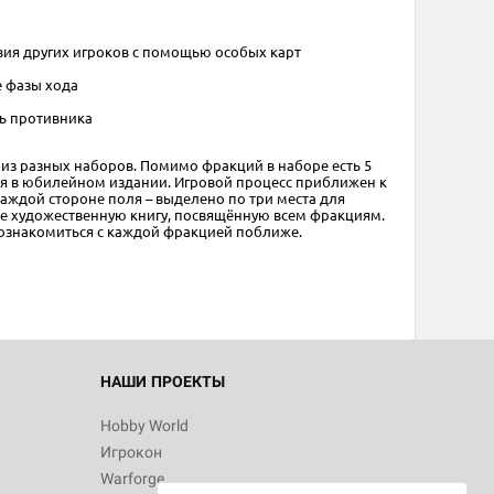
вия других игроков с помощью особых карт
е фазы хода
щь противника
 из разных наборов. Помимо фракций в наборе есть 5
d Журнал
ся в юбилейном издании. Игровой процесс приближен к
к: Братья
каждой стороне поля – выделено по три места для
те художественную книгу, посвящённую всем фракциям.
 ознакомиться с каждой фракцией поближе.
d Звёздные
НАШИ ПРОЕКТЫ
Hobby World
Игрокон
d Сумерки
Warforge
: Грозовой