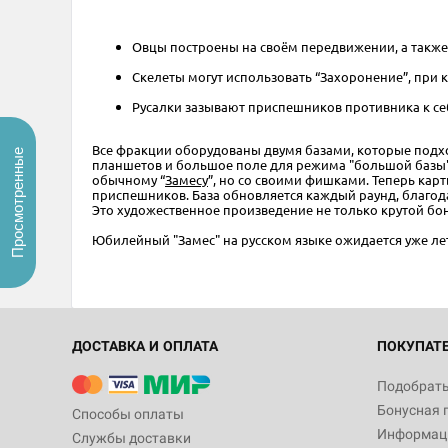
Овцы построены на своём передвижении, а также
Скелеты могут использовать “Захоронение”, при
Русалки зазывают приспешников противника к се
Все фракции оборудованы двумя базами, которые подхо
Просмотренные
планшетов и большое поле для режима "большой базы"
обычному “
Замесу
”, но со своими фишками. Теперь кар
приспешников. База обновляется каждый раунд, благод
Это художественное произведение не только крутой бо
Юбилейный "Замес" на русском языке ожидается уже лет
ДОСТАВКА И ОПЛАТА
ПОКУПАТ
Подобрать
Бонусная 
Способы оплаты
Информаци
Службы доставки