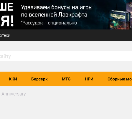
отеки
ККИ
Берсерк
MTG
НРИ
Сборные мо
 Anniversary