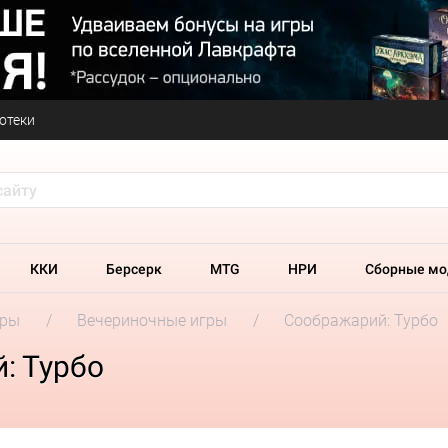
отеки
ККИ
Берсерк
MTG
НРИ
Сборные мо
гры
Вечериночные игры
Соображарий: Турбо
: Турбо