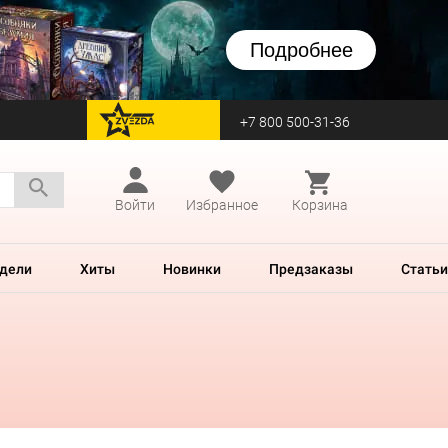
Подробнее
+7 800 500-31-36
перейти на Zvezda
Войти
Избранное
Корзина
дели
Хиты
Новинки
Предзаказы
Статьи