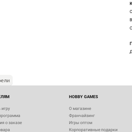
С
В
Д
рели
ЕЛЯМ
HOBBY GAMES
 игру
О магазине
программа
Франчайзинг
я о заказе
Игры оптом
овара
Корпоративные подарки