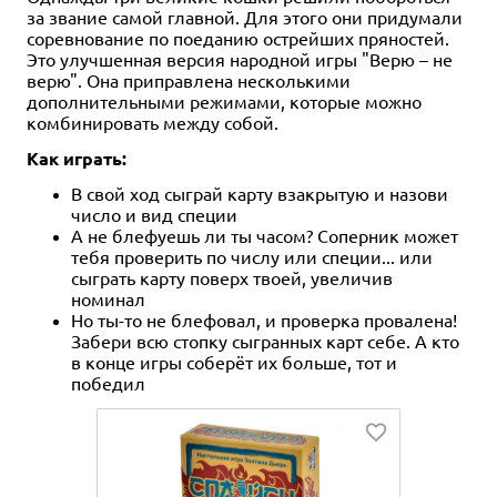
за звание самой главной. Для этого они придумали
соревнование по поеданию острейших пряностей.
Это улучшенная версия народной игры "Верю – не
верю". Она приправлена несколькими
дополнительными режимами, которые можно
комбинировать между собой.
Как играть:
В свой ход сыграй карту взакрытую и назови
число и вид специи
А не блефуешь ли ты часом? Соперник может
тебя проверить по числу или специи... или
сыграть карту поверх твоей, увеличив
номинал
Н
о ты-то не блефовал, и проверка провалена!
Забери всю стопку сыгранных карт себе. А кто
в конце игры соберёт их больше, тот и
победил