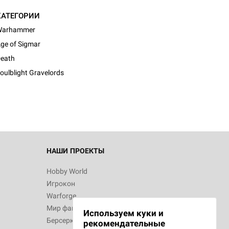
КАТЕГОРИИ
Warhammer
ge of Sigmar
d Монстры
eath
oulblight Gravelords
 Зомбицид:
НАШИ ПРОЕКТЫ
Hobby World
Игрокон
 Берсерк.
Warforge
в
Мир фантастики
Используем куки и
Берсерк
рекомендательные