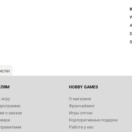
A
Настольная игра Hobby Worl
D
Египта
S
1 991
рели
Настольная игра Hobby World
Белая смерть
12 990
ЕЛЯМ
HOBBY GAMES
 игру
О магазине
программа
Франчайзинг
Настольная игра Hobby World
я о заказе
Игры оптом
Сердце роя. Дисплей бустеро
овара
Корпоративные подарки
3 490
 правилами
Работа у нас