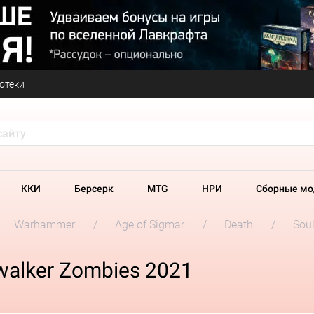
отеки
ККИ
Берсерк
MTG
НРИ
Сборные мо
Warhammer
Age of Sigmar
Death
Soul
dwalker Zombies 2021