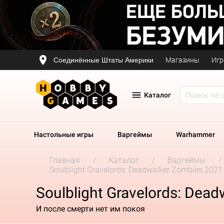
Соединённые Штаты Америки
Магазины
Игр
Каталог
Настольные игры
Варгеймы
Warhammer
Главная
Каталог
Варгеймы
Soulblight Gravelords: Deadwalker Zombies 2021
Soulblight Gravelords: Dea
И после смерти нет им покоя