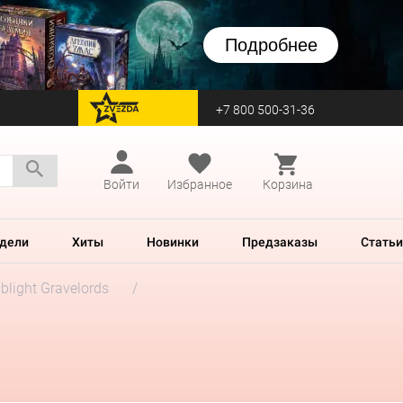
Подробнее
+7 800 500-31-36
перейти на Zvezda
Войти
Избранное
Корзина
дели
Хиты
Новинки
Предзаказы
Статьи
blight Gravelords