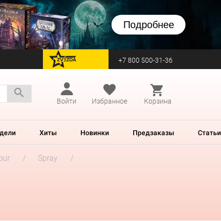
Подробнее
+7 800 500-31-36
перейти на Zvezda
Войти
Избранное
Корзина
дели
Хиты
Новинки
Предзаказы
Статьи
our
Spray