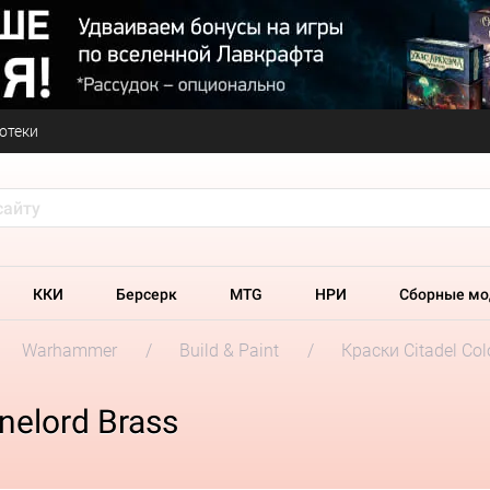
отеки
ККИ
Берсерк
MTG
НРИ
Сборные мо
Warhammer
Build & Paint
Краски Citadel Col
nelord Brass