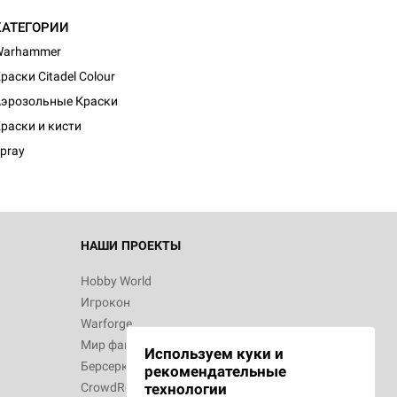
КАТЕГОРИИ
Warhammer
раски Citadel Colour
d Монстры
эрозольные Краски
раски и кисти
pray
 Зомбицид:
НАШИ ПРОЕКТЫ
Hobby World
Игрокон
 Берсерк.
Warforge
в
Мир фантастики
Используем куки и
Берсерк
рекомендательные
CrowdRepublic
технологии