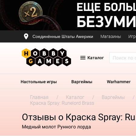
Соединённые Штаты Америки
Магазины
Игр
Каталог
Настольные игры
Варгеймы
Warhammer
Главная
Каталог
Варгеймы
Краска Spray: Runelord Brass
Отзывы о Краска Spray: Ru
Медный молот Рунного лорда