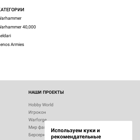
КАТЕГОРИИ
Warhammer
arhammer 40,000
eldari
enos Armies
НАШИ ПРОЕКТЫ
Hobby World
Игрокон
Warforge
Мир фантастики
Используем куки и
Берсерк
рекомендательные