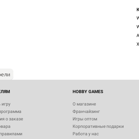
W
A
X
рели
ЕЛЯМ
HOBBY GAMES
 игру
О магазине
программа
Франчайзинг
я о заказе
Игры оптом
овара
Корпоративные подарки
 правилами
Работа у нас