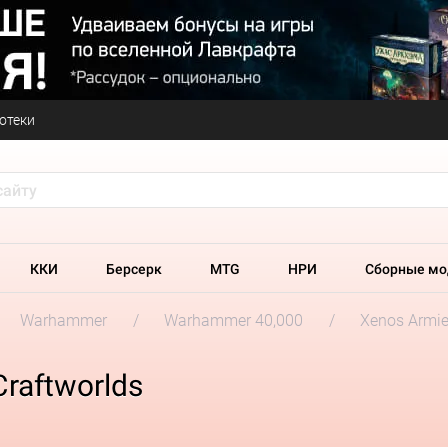
отеки
ККИ
Берсерк
MTG
НРИ
Сборные мо
Warhammer
Warhammer 40,000
Xenos Armi
Craftworlds