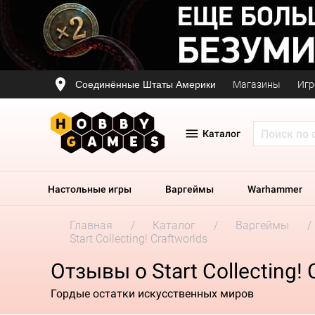
Соединённые Штаты Америки
Магазины
Игр
Каталог
Настольные игры
Варгеймы
Warhammer
Главная
Каталог
Варгеймы
Start Collecting! Craftworlds
Отзывы о Start Collecting! 
Гордые остатки искусственных миров