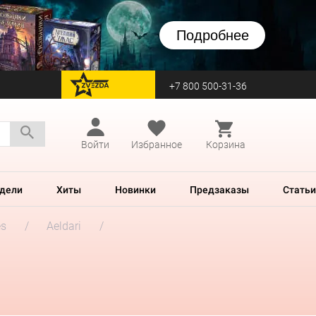
Подробнее
+7 800 500-31-36
перейти на Zvezda
Войти
Избранное
Корзина
дели
Хиты
Новинки
Предзаказы
Статьи
es
Aeldari