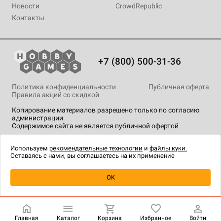
Новости
CrowdRepublic
Контакты
+7 (800) 500-31-36
Политика конфиденциальности
Публичная оферта
Правила акций со скидкой
Копирование материалов разрешено только по согласию
администрации
Содержимое сайта не является публичной офертой
На сайте Hobby Games применяются
рекомендательные
технологии
.
Используем
рекомендательные технологии
и
файлы куки.
Оставаясь с нами, вы соглашаетесь на их применение
Уведомить о наличии
OK
Главная
Каталог
Корзина
Избранное
Войти