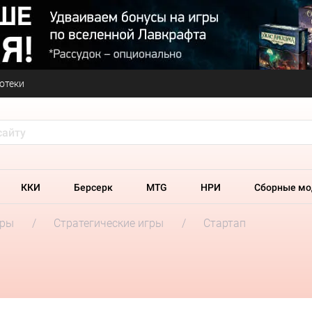
отеки
ККИ
Берсерк
MTG
НРИ
Сборные мо
гры
Стратегические игры
Стартап