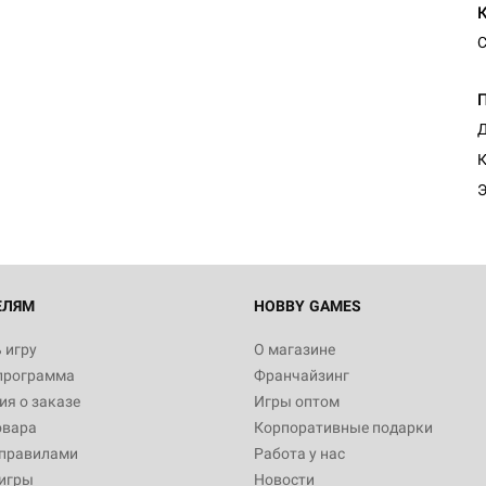
С
Настольная игра Hobby Worl
Египта
Д
1 991
К
Э
Настольная игра Hobby World
Белая смерть
12 990
ЕЛЯМ
HOBBY GAMES
 игру
О магазине
программа
Франчайзинг
Настольная игра Hobby World
я о заказе
Игры оптом
Сердце роя. Дисплей бустеро
овара
Корпоративные подарки
3 490
 правилами
Работа у нас
игры
Новости