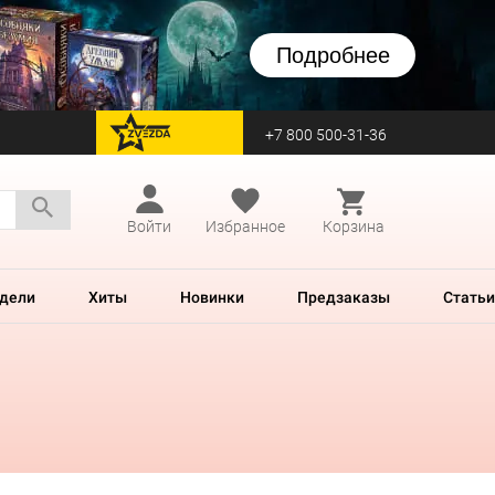
Подробнее
+7 800 500-31-36
перейти на Zvezda
Войти
Избранное
Корзина
дели
Хиты
Новинки
Предзаказы
Статьи