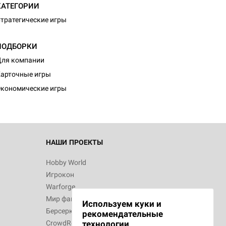
КАТЕГОРИИ
тратегические игры
ПОДБОРКИ
d Монстры
ля компании
арточные игры
кономические игры
 Зомбицид:
НАШИ ПРОЕКТЫ
Hobby World
Игрокон
 Берсерк.
Warforge
в
Мир фантастики
Используем куки и
Берсерк
рекомендательные
CrowdRepublic
технологии