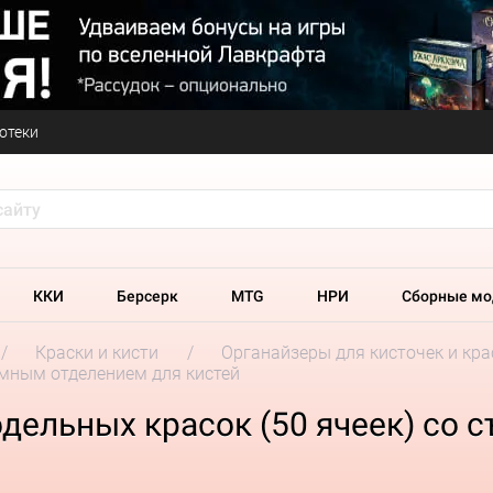
отеки
ККИ
Берсерк
MTG
НРИ
Сборные мо
Краски и кисти
Органайзеры для кисточек и кра
ёмным отделением для кистей
дельных красок (50 ячеек) со