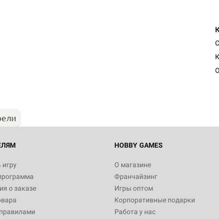
С
К
О
рели
ЕЛЯМ
HOBBY GAMES
 игру
О магазине
программа
Франчайзинг
я о заказе
Игры оптом
овара
Корпоративные подарки
 правилами
Работа у нас