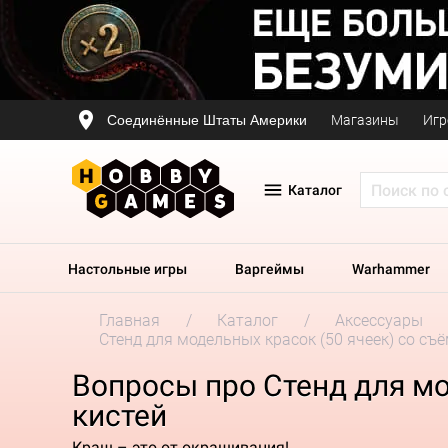
Соединённые Штаты Америки
Магазины
Игр
Каталог
Настольные игры
Варгеймы
Warhammer
Главная
Каталог
Аксессуары
Стенд для модельных красок (50 ячеек) со съ
Вопросы про Стенд для мо
кистей
Краш – это от окрашивания!