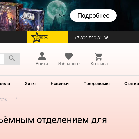
Подробнее
+7 800 500-31-36
перейти на Zvezda
Войти
Избранное
Корзина
дели
Хиты
Новинки
Предзаказы
Статьи
сок
 съёмным отделением для