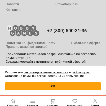
Новости
CrowdRepublic
Контакты
+7 (800) 500-31-36
Политика конфиденциальности
Публичная оферта
Правила акций со скидкой
Копирование материалов разрешено только по согласию
администрации
Содержимое сайта не является публичной офертой
На сайте Hobby Games применяются
рекомендательные
технологии
.
Используем
рекомендательные технологии
и
файлы куки.
Оставаясь с нами, вы соглашаетесь на их применение
OK
Главная
Каталог
Корзина
Избранное
Войти