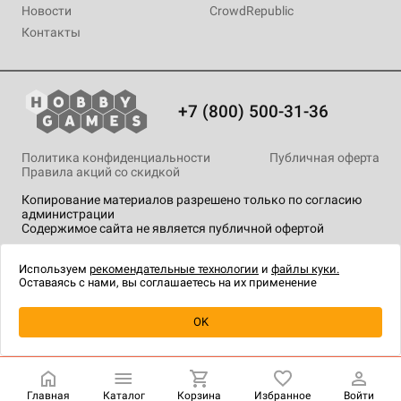
Новости
CrowdRepublic
Контакты
+7 (800) 500-31-36
Политика конфиденциальности
Публичная оферта
Правила акций со скидкой
Копирование материалов разрешено только по согласию
администрации
Содержимое сайта не является публичной офертой
На сайте Hobby Games применяются
рекомендательные
технологии
.
Используем
рекомендательные технологии
и
файлы куки.
Оставаясь с нами, вы соглашаетесь на их применение
Уведомить о наличии
OK
Главная
Каталог
Корзина
Избранное
Войти