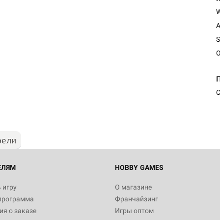
A
S
O
Настольная игра Hobby Worl
"Мир фантастики. Спецвыпус
Стругацкие"
С
1 490
рели
Настольная игра Hobby Worl
империи: Боевая тревога
799
ЕЛЯМ
HOBBY GAMES
 игру
О магазине
программа
Франчайзинг
Настольная игра Hobby Worl
я о заказе
Игры оптом
империи. Четвёртая редакция