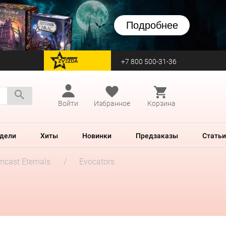
Подробнее
+7 800 500-31-36
перейти на Zvezda
Войти
Избранное
Корзина
дели
Хиты
Новинки
Предзаказы
Статьи
mcast Eternals
Evocators