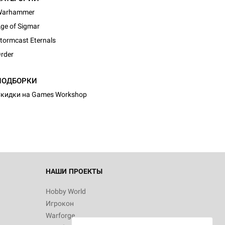
Warhammer
ge of Sigmar
tormcast Eternals
rder
d Журнал
ПОДБОРКИ
к: Братья
кидки на Games Workshop
d Звёздные
НАШИ ПРОЕКТЫ
Hobby World
Игрокон
d Сумерки
Warforge
: Грозовой