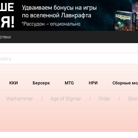
отеки
ККИ
Берсерк
MTG
НРИ
Сборные мо
Warhammer
Age of Sigmar
Order
Stor