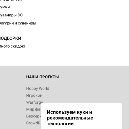
Сумки
увениры DC
игурки и сувениры
ПОДБОРКИ
ного скидок!
НАШИ ПРОЕКТЫ
Hobby World
Игрокон
Warforge
Мир фантастики
Используем куки и
Берсерк
рекомендательные
CrowdRepublic
технологии