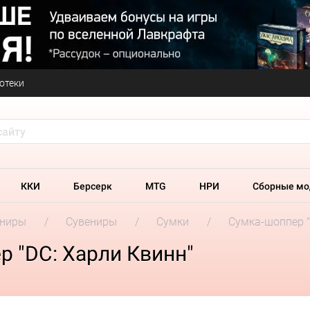
отеки
ККИ
Берсерк
MTG
НРИ
Сборные мо
ениры
Сувениры
Сумки
Сумка-шоппер "
 "DC: Харли Квинн"