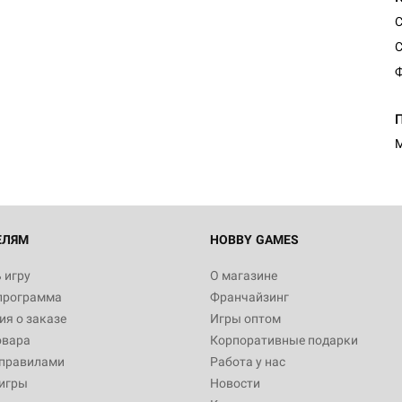
С
Ф
М
ЕЛЯМ
HOBBY GAMES
 игру
О магазине
программа
Франчайзинг
я о заказе
Игры оптом
овара
Корпоративные подарки
 правилами
Работа у нас
игры
Новости