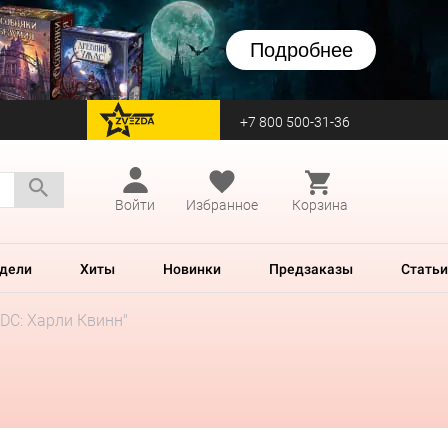
Подробнее
+7 800 500-31-36
перейти на Zvezda
Войти
Избранное
Корзина
дели
Хиты
Новинки
Предзаказы
Статьи
DC: Харли Квинн"