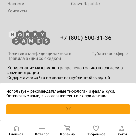
Новости
CrowdRepublic
Контакты
+7 (800) 500-31-36
Политика конфиденциальности
Публичная оферта
Правила акций со скидкой
Копирование материалов разрешено только по согласию
администрации
Содержимое сайта не является публичной офертой
На сайте Hobby Games применяются
рекомендательные
технологии
.
Используем
рекомендательные технологии
и
файлы куки.
Оставаясь с нами, вы соглашаетесь на их применение
Уведомить о наличии
OK
Главная
Каталог
Корзина
Избранное
Войти