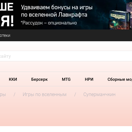
отеки
ККИ
Берсерк
MTG
НРИ
Сборные мо
гры
Игры по вселенным
Суперманчкин