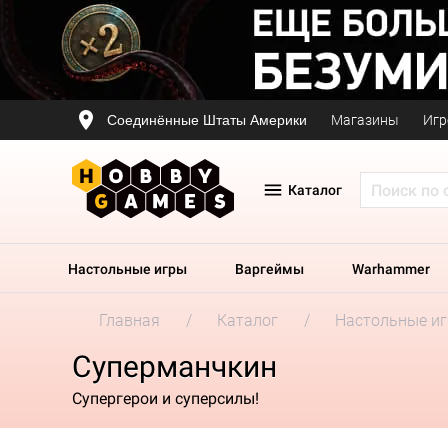
Соединённые Штаты Америки
Магазины
Игр
Каталог
Настольные игры
Варгеймы
Warhammer
Главная
Каталог
Настольные и
Суперманчкин
Супергерои и суперсилы!