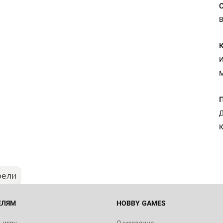
В
И
Д
К
рели
ЕЛЯМ
HOBBY GAMES