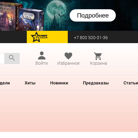
Подробнее
+7 800 500-31-36
перейти на Zvezda
Войти
Избранное
Корзина
дели
Хиты
Новинки
Предзаказы
Статьи