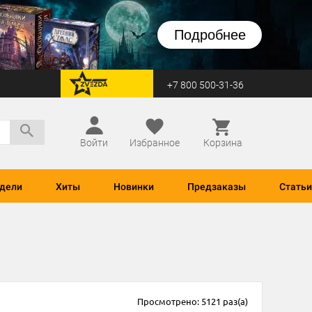
Подробнее
+7 800 500-31-36
перейти на Zvezda
Войти
Избранное
Корзина
дели
Хиты
Новинки
Предзаказы
Статьи
Просмотрено: 5121 раз(а)