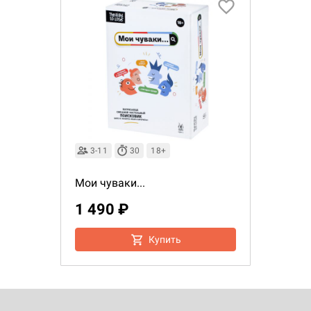
3-11
30
18+
Мои чуваки...
1 490 ₽
Купить