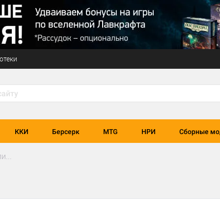
отеки
ККИ
Берсерк
MTG
НРИ
Сборные мо
и...