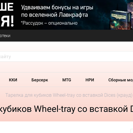
отеки
ККИ
Берсерк
MTG
НРИ
Сборные мо
Тарелка для кубиков Wheel-tray со вставкой Dices (крауд)
убиков Wheel-tray со вставкой D