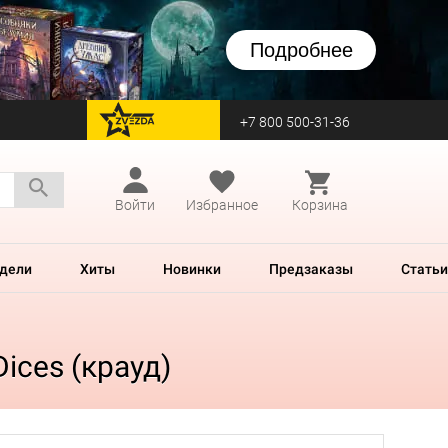
Подробнее
+7 800 500-31-36
перейти на Zvezda
Войти
Избранное
Корзина
дели
Хиты
Новинки
Предзаказы
Статьи
ices (крауд)