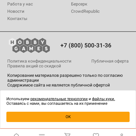
Работа у нас
Берсерк
Новости
CrowdRepublic
Контакты
+7 (800) 500-31-36
Политика конфиденциальности
Публичная оферта
Правила акций со скидкой
Копирование материалов разрешено только по согласию
администрации
Содержимое сайта не является публичной офертой
На сайте Hobby Games применяются
рекомендательные
технологии
.
Используем
рекомендательные технологии
и
файлы куки.
Оставаясь с нами, вы соглашаетесь на их применение
Уведомить о наличии
OK