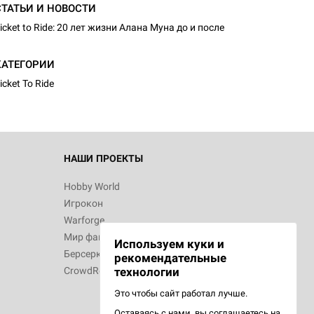
СТАТЬИ И НОВОСТИ
icket to Ride: 20 лет жизни Алана Муна до и после
d Монстры
КАТЕГОРИИ
icket To Ride
 Зомбицид:
НАШИ ПРОЕКТЫ
Hobby World
Игрокон
d Ужас
Warforge
Мир фантастики
Используем куки и
Берсерк
рекомендательные
CrowdRepublic
технологии
Это чтобы сайт работал лучше.
Оставаясь с нами, вы соглашаетесь на