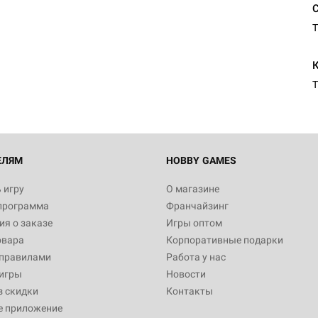
T
Настольная игра Hobby Worl
Египта
1 991
T
Настольная игра Hobby World
Белая смерть
12 990
ЕЛЯМ
HOBBY GAMES
 игру
О магазине
программа
Франчайзинг
Настольная игра Hobby Worl
я о заказе
Игры оптом
Аркхэма. Карточная игра
овара
Корпоративные подарки
3 490
 правилами
Работа у нас
игры
Новости
з скидки
Контакты
е приложение