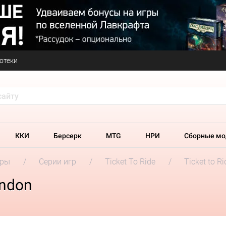
отеки
ККИ
Берсерк
MTG
НРИ
Сборные мо
гры
Серии игр
Ticket To Ride
Ticket to R
ondon