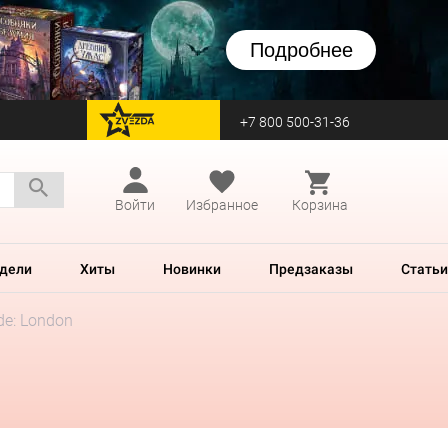
Подробнее
+7 800 500-31-36
перейти на Zvezda
Войти
Избранное
Корзина
дели
Хиты
Новинки
Предзаказы
Статьи
ide: London