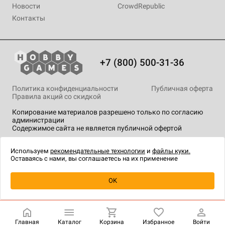
Новости
CrowdRepublic
Контакты
+7 (800) 500-31-36
Политика конфиденциальности
Публичная оферта
Правила акций со скидкой
Копирование материалов разрешено только по согласию
администрации
Содержимое сайта не является публичной офертой
На сайте Hobby Games применяются
рекомендательные
технологии
.
Используем
рекомендательные технологии
и
файлы куки.
Оставаясь с нами, вы соглашаетесь на их применение
Уведомить о наличии
OK
Главная
Каталог
Корзина
Избранное
Войти