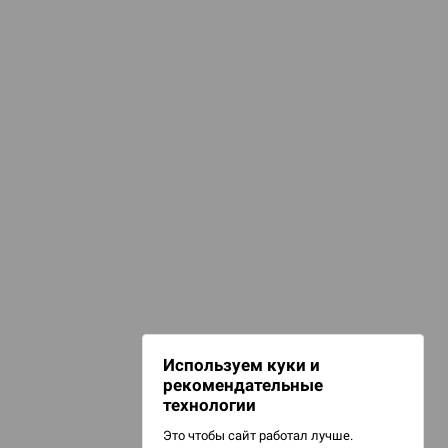
3 817 ₽
4 488 ₽
-15%
Купить
d Журнал
к: Братья
d Звёздные
НАШИ ПРОЕКТЫ
Hobby World
Игрокон
d Сумерки
Warforge
: Грозовой
Мир фантастики
Используем куки и
Берсерк
рекомендательные
CrowdRepublic
технологии
Это чтобы сайт работал лучше.