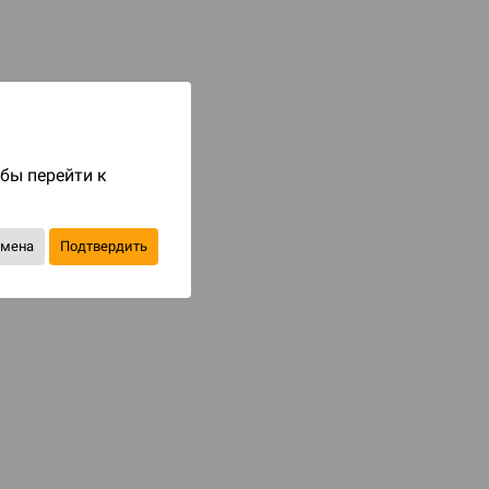
Код товара: 87774
999 ₽
до 100
бонусов на следующие покупки
Купить
обы перейти к
В избранное
тмена
Подтвердить