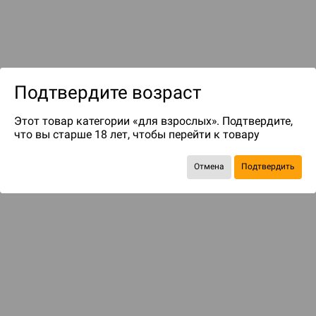
Подтвердите возраст
до 100
бонусов на следующие покупки
Этот товар категории «для взрослых». Подтвердите,
что вы старше 18 лет, чтобы перейти к товару
Отмена
Подтвердить
БАЗОВАЯ ИГРА
Кого же пощадить?
2 490 ₽