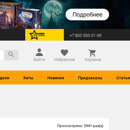
Подробнее
+7 800 500-31-36
перейти на Zvezda
Войти
Избранное
Корзина
дели
Хиты
Новинки
Предзаказы
Статьи
Просмотрено: 5941 раз(а)