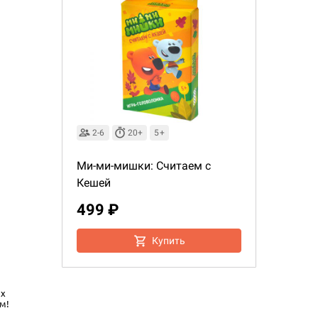
2-6
20+
5+
Ми-ми-мишки: Считаем с
Кешей
499 ₽
Настольная игра Hobby Worl
"Мир фантастики. Спецвыпус
Купить
Стругацкие"
1 490
ах
м!