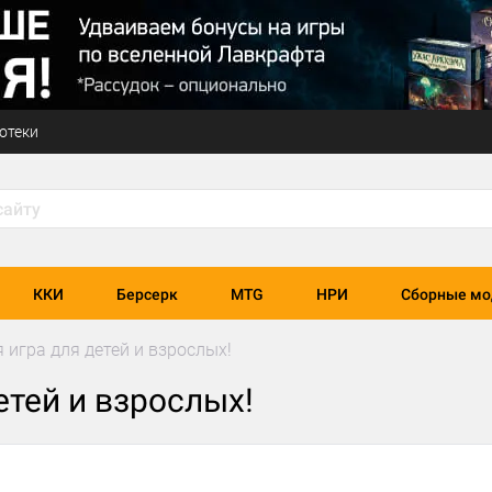
отеки
ККИ
Берсерк
MTG
НРИ
Сборные мо
 игра для детей и взрослых!
етей и взрослых!