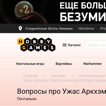
Соединённые Штаты Америки
Магазины
Игр
Каталог
Настольные игры
Варгеймы
Warhammer
Главная
Каталог
Настольные и
Ужас Аркхэма. Карточная игра: Колода сыщик
Вопросы про Ужас Аркхэма
Почтальон