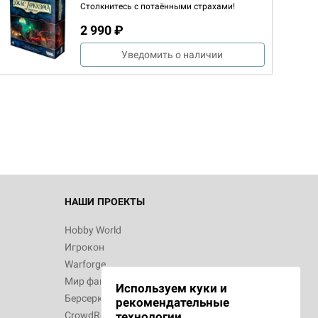
Столкнитесь с потаёнными страхами!
2 990 ₽
Уведомить о наличии
НАШИ ПРОЕКТЫ
Hobby World
Игрокон
Warforge
Мир фантастики
Используем куки и
Берсерк
рекомендательные
CrowdRepublic
технологии