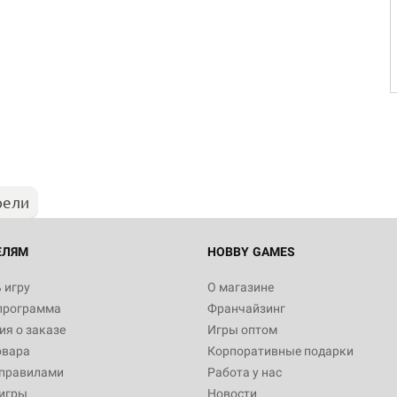
рели
ЕЛЯМ
HOBBY GAMES
 игру
О магазине
программа
Франчайзинг
я о заказе
Игры оптом
овара
Корпоративные подарки
 правилами
Работа у нас
игры
Новости