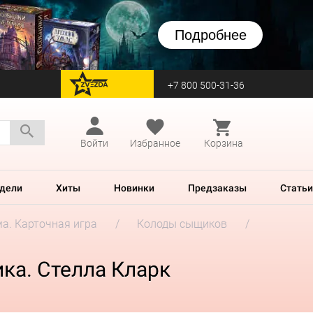
Подробнее
+7 800 500-31-36
перейти на Zvezda
Войти
Избранное
Корзина
дели
Хиты
Новинки
Предзаказы
Статьи
а. Карточная игра
Колоды сыщиков
ка. Стелла Кларк