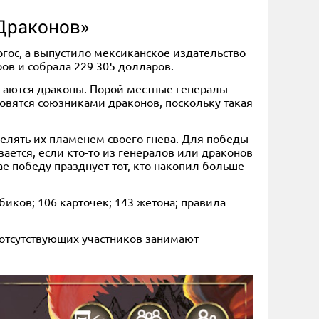
 Драконов»
ргос, а выпустило мексиканское издательство
ров и собрала 229 305 долларов.
ргаются драконы. Порой местные генералы
новятся союзниками драконов, поскольку такая
елять их пламенем своего гнева. Для победы
ается, если кто-то из генералов или драконов
е победу празднует тот, кто накопил больше
убиков; 106 карточек; 143 жетона; правила
а отсутствующих участников занимают