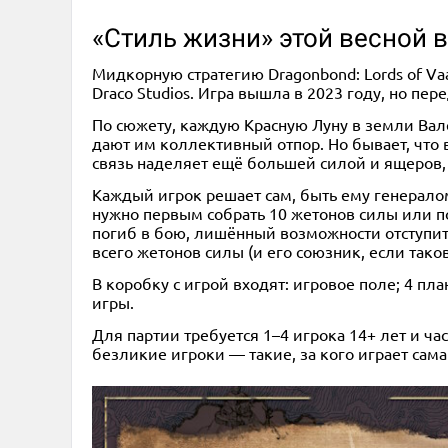
«Стиль жизни» этой весной 
Мидкорную стратегию Dragonbond: Lords of Va
Draco Studios. Игра вышла в 2023 году, но пе
По сюжету, каждую Красную Луну в земли Вале
дают им коллективный отпор. Но бывает, что 
связь наделяет ещё большей силой и ящеров,
Каждый игрок решает сам, быть ему генерало
нужно первым собрать 10 жетонов силы или по
погиб в бою, лишённый возможности отступить
всего жетонов силы (и его союзник, если тако
В коробку с игрой входят: игровое поле; 4 пла
игры.
Для партии требуется 1–4 игрока 14+ лет и ч
безликие игроки — такие, за кого играет сама