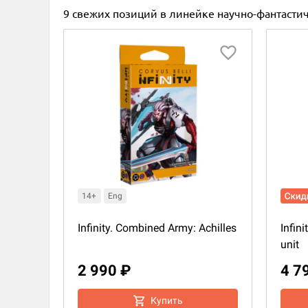
9 свежих позиций в линейке научно-фантаст
14+
Eng
Infinity. Combined Army: Achilles
Infin
unit
2 990 ₽
4 7
Купить