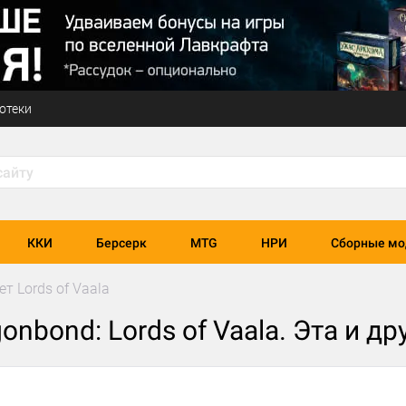
отеки
ККИ
Берсерк
MTG
НРИ
Сборные мо
т Lords of Vaala
onbond: Lords of Vaala. Эта и д