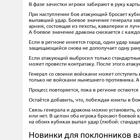
В фазе зачистки игроки забирают в руку карт
При наступлении боя атакующий бросает куби
выпавший удар. Боевое значение генерала зав
армия, состоящая из пехоты, кавалерии и луч
А боевое значение дракона снижается с каждо
Если в регионе имеется город, один удар за
защищающийся снова не дополучает одну рану
Если атакующий выбросил только стандартные
может провести контратаку. После этого атак
Генерал со своими войсками может отступить
только не войсками нынешнего противника. А 
Процесс повторяется, пока в регионе остаютс
Остаётся добавить, что, побеждая юниты в бою
Связь генерала и дракона можно установить, о
или нет. В целом оба игрока бросают боевой ку
на обоих кубиках выпал удар (любой: станда
Новинки для поклонников ва