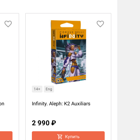
14+
Eng
on
Infinity. Aleph: K2 Auxiliars
2 990 ₽
Купить