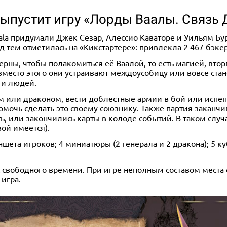
выпустит игру «Лорды Ваалы. Связь
ala придумали Джек Сезар, Алессио Каваторе и Уильям Бу
ред тем отметилась на «Кикстартере»: привлекла 2 467 бэке
рны, чтобы полакомиться её Ваалой, то есть магией, вто
вместо этого они устраивают междоусобицу или вовсе ста
 и людей.
м или драконом, вести доблестные армии в бой или испеп
мочь сделать это своему союзнику. Также партия заканчив
, или закончились карты в колоде событий. В таком случа
вой имеется).
ншета игроков; 4 миниатюры (2 генерала и 2 дракона); 5 к
ас свободного времени. При игре неполным составом мест
 игра.