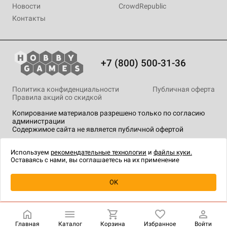
Новости
CrowdRepublic
Контакты
+7 (800) 500-31-36
Политика конфиденциальности
Публичная оферта
Правила акций со скидкой
Копирование материалов разрешено только по согласию
администрации
Содержимое сайта не является публичной офертой
На сайте Hobby Games применяются
рекомендательные
технологии
.
Используем
рекомендательные технологии
и
файлы куки.
Оставаясь с нами, вы соглашаетесь на их применение
Товар снят с продажи
OK
Главная
Каталог
Корзина
Избранное
Войти