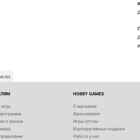
Д
Настольная игра Hobby Worl
Д
Египта
И
1 991
рели
Настольная игра Hobby World
Белая смерть
12 990
ЕЛЯМ
HOBBY GAMES
 игру
О магазине
программа
Франчайзинг
Настольная игра Hobby Worl
я о заказе
Игры оптом
Аркхэма. Карточная игра
овара
Корпоративные подарки
3 490
 правилами
Работа у нас