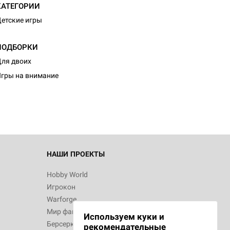
КАТЕГОРИИ
етские игры
ПОДБОРКИ
d Монстры
ля двоих
гры на внимание
 Зомбицид:
НАШИ ПРОЕКТЫ
Hobby World
Игрокон
d Ужас
Warforge
Мир фантастики
Используем куки и
Берсерк
рекомендательные