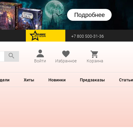
Подробнее
+7 800 500-31-36
перейти на Zvezda
Войти
Избранное
Корзина
дели
Хиты
Новинки
Предзаказы
Статьи