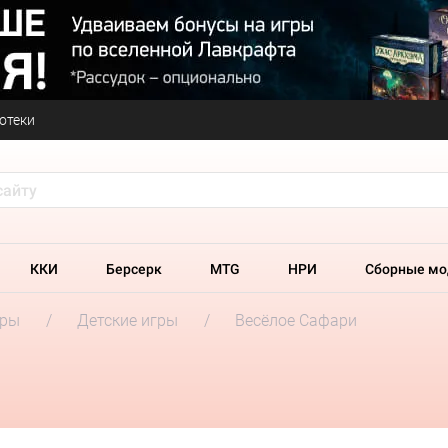
отеки
ККИ
Берсерк
MTG
НРИ
Сборные мо
гры
Детские игры
Весёлое Сафари