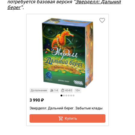
потребуется базовая версия "
Эверделл: Дальний
берег
".
Дополнение
1-4
40-80
10+
3 990 ₽
Эверделл: Дальний берег. Забытые клады
Купить