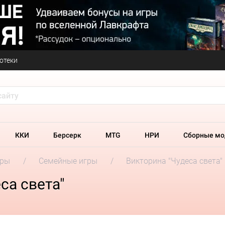
отеки
ККИ
Берсерк
MTG
НРИ
Сборные мо
гры
Семейные игры
Викторина "Чудеса света"
са света"