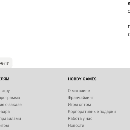
С
Настольная игра Hobby Worl
Египта
Д
1 991
рели
Настольная игра Hobby World
Белая смерть
12 990
ЕЛЯМ
HOBBY GAMES
 игру
О магазине
программа
Франчайзинг
Настольная игра Hobby World
я о заказе
Игры оптом
Сердце роя. Дисплей бустеро
овара
Корпоративные подарки
3 490
 правилами
Работа у нас
игры
Новости