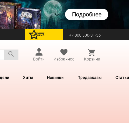
Подробнее
+7 800 500-31-36
перейти на Zvezda
Войти
Избранное
Корзина
дели
Хиты
Новинки
Предзаказы
Статьи