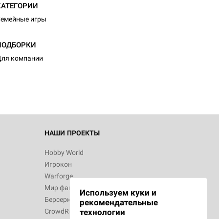
КАТЕГОРИИ
емейные игры
d Монстры
ПОДБОРКИ
ля компании
 Зомбицид:
НАШИ ПРОЕКТЫ
Hobby World
Игрокон
 Берсерк.
Warforge
в
Мир фантастики
Используем куки и
Берсерк
рекомендательные
CrowdRepublic
технологии