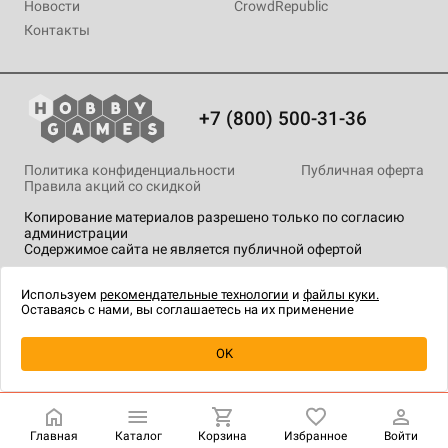
Новости
CrowdRepublic
Контакты
+7 (800) 500-31-36
Политика конфиденциальности
Публичная оферта
Правила акций со скидкой
Копирование материалов разрешено только по согласию
администрации
Содержимое сайта не является публичной офертой
На сайте Hobby Games применяются
рекомендательные
технологии
.
Используем
рекомендательные технологии
и
файлы куки.
Оставаясь с нами, вы соглашаетесь на их применение
Уведомить о наличии
OK
Главная
Каталог
Корзина
Избранное
Войти