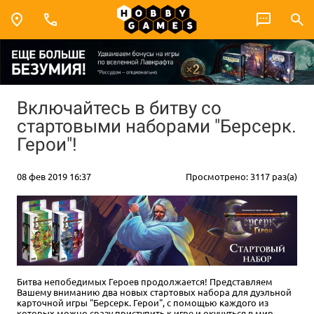
Включайтесь в битву со
стартовыми наборами "Берсерк.
Герои"!
08 фев 2019 16:37
Просмотрено: 3117 раз(а)
Битва непобедимых Героев продолжается! Представляем
Вашему вниманию два новых стартовых набора для дуэльной
карточной игры "Берсерк. Герои", с помощью каждого из
которых можно сразу приступить к игре и окунуться в мир