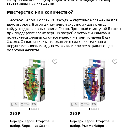
захватывающих сражений!
Мастерство или количество?
"Берсерк. Герои. Борсан vs. Хэсодэ" – карточное сражение для
двух игроков. В этой динамичной схватке лицом к лицу
сойдутся два славных воина-Героя. Яростный и могучий Борсан
при поддержке своих верных зверей с острыми клыками
померяется силами со смертельной магией колдуна Вуду
Хэсодэ. От вас зависит, что окажется сильнее – единая и
нерушимая связь между всем живым или же отравляющая
болотная нежить!
2+
20+
12+
2+
20+
12+
290 ₽
290 ₽
Берсерк. Герои. Стартовый
Берсерк. Герои. Стартовый
набор: Борсан vs Хэсодэ
набор: Рык vs Найрита