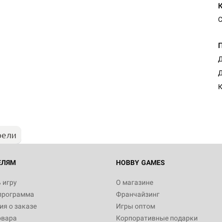
С
Д
Д
К
рели
ЕЛЯМ
HOBBY GAMES
 игру
О магазине
программа
Франчайзинг
я о заказе
Игры оптом
овара
Корпоративные подарки