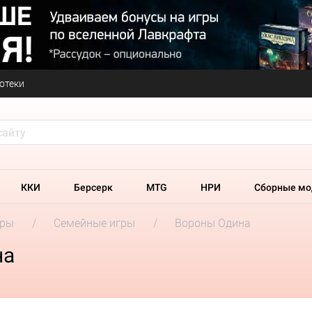
отеки
ККИ
Берсерк
MTG
НРИ
Сборные мо
гры
Семейные игры
Вороны Одина
на