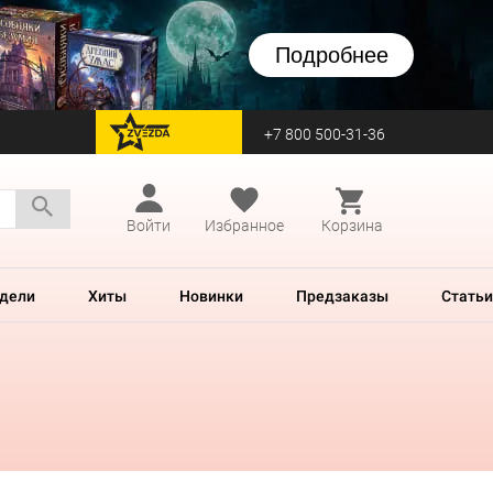
Подробнее
+7 800 500-31-36
перейти на Zvezda
Войти
Избранное
Корзина
дели
Хиты
Новинки
Предзаказы
Статьи