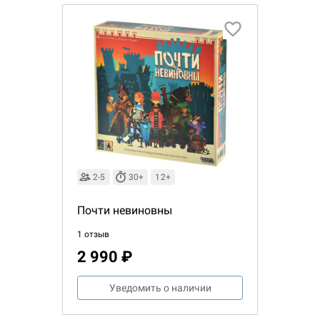
2-5
30+
12+
Почти невиновны
1 отзыв
2 990 ₽
Настольная игра Hobby Worl
Египта
Уведомить о наличии
1 991