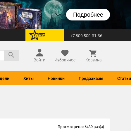
Подробнее
+7 800 500-31-36
перейти на Zvezda
Войти
Избранное
Корзина
дели
Хиты
Новинки
Предзаказы
Статьи
Просмотрено: 6439 раз(а)