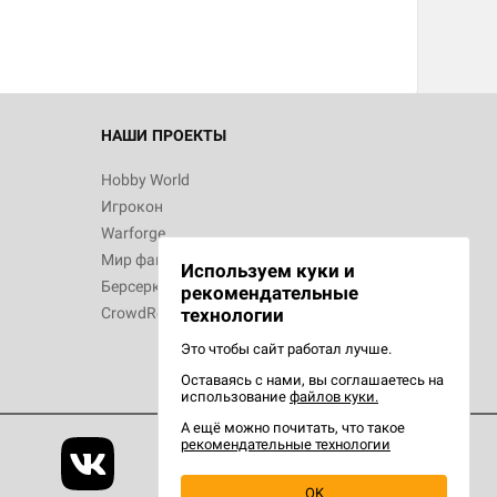
 Зомбицид:
НАШИ ПРОЕКТЫ
Hobby World
Игрокон
 Берсерк.
Warforge
в
Мир фантастики
Используем куки и
Берсерк
рекомендательные
CrowdRepublic
технологии
Это чтобы сайт работал лучше.
Оставаясь с нами, вы соглашаетесь на
d Ужас
использование
файлов куки.
орой сезон
А ещё можно почитать, что такое
рекомендательные технологии
OK