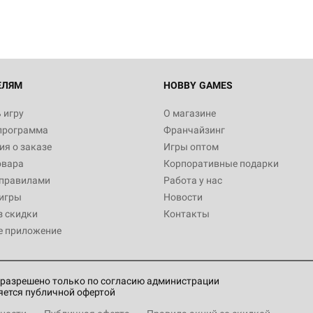
Настольная игра Hobby World
Белая смерть
12 990
ЕЛЯМ
HOBBY GAMES
 игру
О магазине
программа
Франчайзинг
Настольная игра Hobby World
я о заказе
Игры оптом
Сердце роя. Дисплей бустеро
овара
Корпоративные подарки
3 490
 правилами
Работа у нас
игры
Новости
з скидки
Контакты
е приложение
Настольная игра Hobby Worl
Аркхэма. Карточная игра: Вт
4 990
разрешено только по согласию администрации
яется публичной офертой