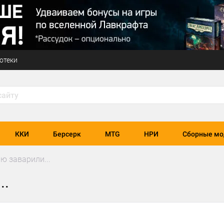
отеки
ККИ
Берсерк
MTG
НРИ
Сборные мо
ю заварили...
..