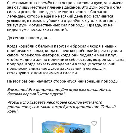
С незапамятных времён наш остров населяли духи, чьи имена
знают лишь местные племена даханов. Это духи роста и огня,
силы и реки. Но они здесь не единственные. Согласно
легендам, которые ещё и не всякий день посчастливится
услышать, в самых глубоких и отдалённых уголках острова
живут духи могущественных сил природы. Правда, их не
видели уже несколько столетий.
До сегодняшнего дня…
Когда корабли с белыми парусами бросили якоря в наших
прибрежных водах, когда на неосквернённые берега ступили
сапоги горе-колонизаторов, когда они подняли меч и плуг,
чтобы жадно и алчно подчинить себе остров, возроптала сама
природа. Когда захватчики ударили в сердце острова, они
привлекли внимание духов из сказаний и легенд… и
столкнулись с немыслимыми силами.
На этот раз они научатся сторониться инкарнации природы.
Внимание! Это дополнение. Для игры вам понадобится
базовая версия "Остров духов".
Чтобы использовать некоторые компоненты этого
дополнения, вам также потребуется дополнение "Гиблый
край".